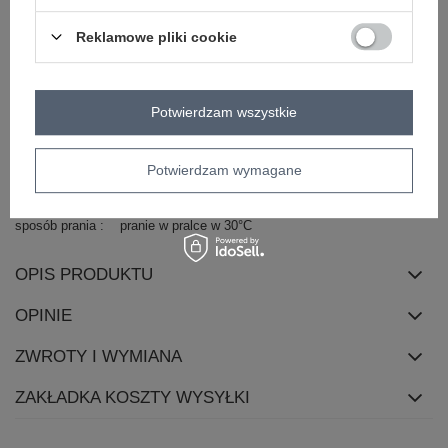
zapięcie
brak
Reklamowe pliki cookie
styl nogawek
proste
cechy
z paskiem
dodatkowe
Potwierdzam wszystkie
kieszenie
boczne
długość
długa
nogawki
Potwierdzam wymagane
skład materiału
77% wiskoza
20% poliester
3% elastan
sposób prania
pranie w pralce w 30°C
OPIS PRODUKTU
OPINIE
ZWROTY I WYMIANA
ZAKŁADKA KOSZTY WYSYŁKI