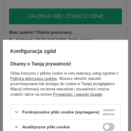
ZALOGUJ SIĘ I ZOBACZ CENĘ
Masz pytanie? Chętnie pomożemy.
Zadzwoń
+48 601 547 740
Zadaj pytanie
Konfiguracja zgód
skład materiału : 77% wiskoza, 20% poliester, 3%
elastan
Dbamy o Twoją prywatność
sposób prania : pranie w pralce w 30°C
Sklep korzysta z plików cookie w celu realizacji usług zgodnie z
Kod produktu
IT-SP-26020.54
Polityką dotyczącą cookies
. Możesz określić warunki
przechowywania lub dostępu do cookie w Twojej przeglądarce.
Marka
ITALY MODA
Więcej informacji na temat warunków i prywatności można
typ produktu
spodnie materiałowe
straight leg
znaleźć także na stronie
Prywatność i warunki Google
.
wzór
gładki
dominujący
Zawsze
Funkcjonalne pliki cookie (wymagane)
materiał
wiskoza
aktywne
dominujący
wysokość w
wysoki
Analityczne pliki cookie
pasie