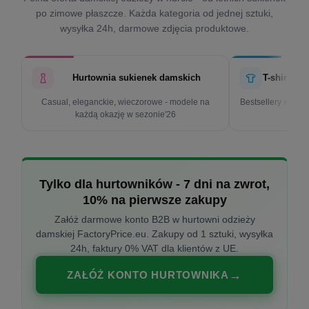
po zimowe płaszcze. Każda kategoria od jednej sztuki,
wysyłka 24h, darmowe zdjęcia produktowe.
Hurtownia sukienek damskich
T-shirty d
Casual, eleganckie, wieczorowe - modele na
Bestsellery w cen
każdą okazję w sezonie'26
k
Tylko dla hurtowników - 7 dni na zwrot,
10% na pierwsze zakupy
Załóż darmowe konto B2B w hurtowni odzieży
damskiej FactoryPrice.eu. Zakupy od 1 sztuki, wysyłka
24h, faktury 0% VAT dla klientów z UE.
ZAŁÓŻ KONTO HURTOWNIKA