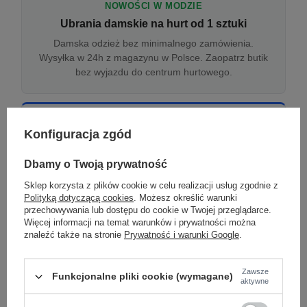
NOWOŚCI W MODZIE
Ubrania damskie na hurt od 1 sztuki
Damska odzież bez minimalnego zamówienia.
Wysyłka w 24h z magazynu w Polsce. Zaopatrz butik
bez wyjazdu do centrum hurtowego.
ONLINE
Konfiguracja zgód
Odzież damska hurtowo online
Internetowa hurtownia damska z plikiem XML/CSV.
Dbamy o Twoją prywatność
Integracja z WooCommerce, Shopify, BaseLinker.
Sklep korzysta z plików cookie w celu realizacji usług zgodnie z
Aktualizacja stanów co godzinę.
Polityką dotyczącą cookies
. Możesz określić warunki
przechowywania lub dostępu do cookie w Twojej przeglądarce.
Więcej informacji na temat warunków i prywatności można
znaleźć także na stronie
Prywatność i warunki Google
.
DROPSHIPPING
Damskie ubrania w dropshippingu
Zawsze
Funkcjonalne pliki cookie (wymagane)
Hurt odzieży damskiej z wysyłką na etykiecie Twojego
aktywne
sklepu w całej UE. Zero magazynu, zero
zamrożonego kapitału.