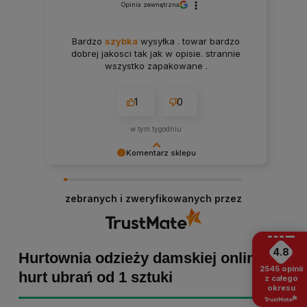
Opinia zewnętrzna
Bardzo
szybka
wysyłka . towar bardzo
dobrej jakosci tak jak w opisie. strannie
wszystko zapakowane .
1
0
w tym tygodniu
Komentarz sklepu
Paulina Grabarczyk dziękujemy za poświęcony
czas i dodaną opinię! Takie słowa dodają nam
zebranych i zweryfikowanych przez
skrzydeł, dlatego tym bardziej cieszymy się, że
zakup przebiegł pomyślnie. Obiecujemy
utrzymać dobrą passę - zapraszamy ponownie! :)
4.8
Hurtownia odzieży damskiej online -
2545
opinii
hurt ubrań od 1 sztuki
z całego
okresu