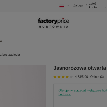
załóż
Zaloguj
/
konto
z
a
a bez zapięcia
Jasnoróżowa otwarta 
4.33/5.00
Opinie (3)
Oferujemy sprzedaż wyłącznie hu
hurtowni.