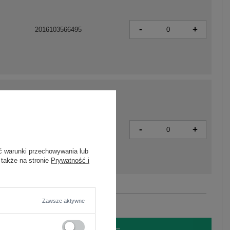
-
+
2016103566495
-
+
2016103566501
ć warunki przechowywania lub
 także na stronie
Prywatność i
Zobacz wszystkie kolory (+1)
Zawsze aktywne