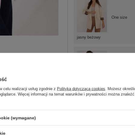
One size
jasny beżowy
One size
ość
w celu realizacji usług zgodnie z
Polityką dotyczącą cookies
. Możesz określi
eglądarce. Więcej informacji na temat warunków i prywatności można znaleźć
granatowy
cookie (wymagane)
kie