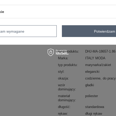
ZA
kie
Masz pytanie? Chętnie pomożem
Zadzwoń
+48 601 547 740
dzam wymagane
Potwierdzam 
skład materiału : 95% poliester, 5% el
sposób prania : pranie w pralce w 30°
Kod produktu
DHJ-MA-18657-1.86
Marka
ITALY MODA
typ produktu
marynarka/żakiet
styl
elegancki
okazja
codzienne
do pracy
wzór
gładki
dominujący
materiał
poliester
dominujący
długość
standardowa
rękaw
długi rękaw