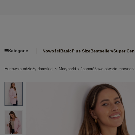
Kategorie
Nowości
Basic
Plus Size
Bestsellery
Super Cen
Hurtownia odzieży damskiej
Marynarki
Jasnoróżowa otwarta marynark