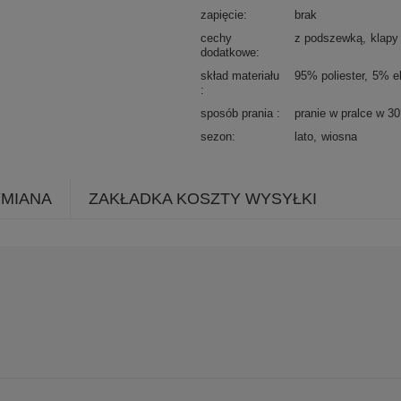
zapięcie
brak
cechy
z podszewką
klapy
dodatkowe
skład materiału
95% poliester
5% e
sposób prania
pranie w pralce w 3
sezon
lato
wiosna
YMIANA
ZAKŁADKA KOSZTY WYSYŁKI