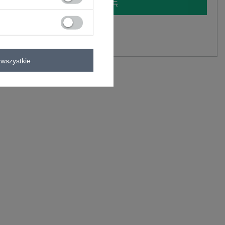
LOGUJ SIĘ I ZOBACZ CENĘ
y.
Zadaj pytanie
wszystkie
astan
C