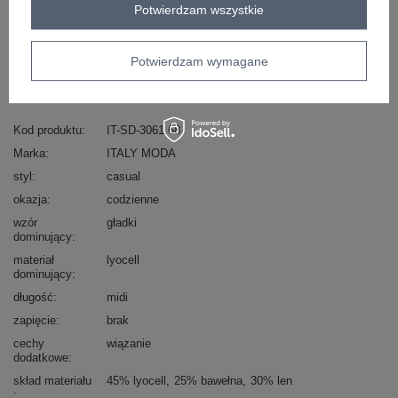
Potwierdzam wszystkie
Masz pytanie? Chętnie pomożemy.
Zadzwoń
+48 601 547 740
Zadaj pytanie
Potwierdzam wymagane
skład materiału : 45% lyocell, 25% bawełna, 30% len
sposób prania : pranie w pralce w 30°C
Kod produktu
IT-SD-3061.68
Marka
ITALY MODA
styl
casual
okazja
codzienne
wzór
gładki
dominujący
materiał
lyocell
dominujący
długość
midi
zapięcie
brak
cechy
wiązanie
dodatkowe
skład materiału
45% lyocell
25% bawełna
30% len