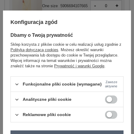
-
+
One size
5906694107665
Konfiguracja zgód
jasny żółty
Dbamy o Twoją prywatność
Sklep korzysta z plików cookie w celu realizacji usług zgodnie z
Polityką dotyczącą cookies
. Możesz określić warunki
przechowywania lub dostępu do cookie w Twojej przeglądarce.
Więcej informacji na temat warunków i prywatności można
-
+
One size
5906694107672
znaleźć także na stronie
Prywatność i warunki Google
.
Zawsze
Funkcjonalne pliki cookie (wymagane)
jasny niebieski
aktywne
Analityczne pliki cookie
Zobacz wszystkie kolory (+3)
Reklamowe pliki cookie
ZALOGUJ SIĘ I ZOBACZ CENĘ