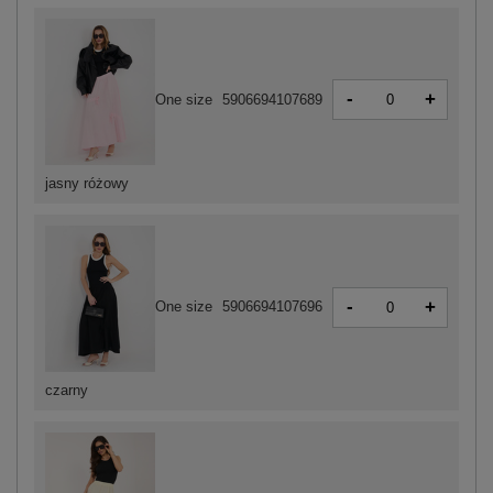
-
+
One size
5906694107689
jasny różowy
-
+
One size
5906694107696
czarny