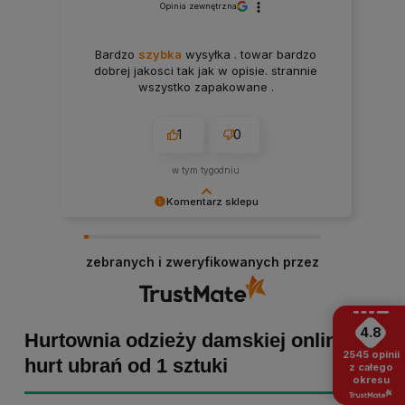
Opinia zewnętrzna
Bardzo
szybka
wysyłka . towar bardzo
dobrej jakosci tak jak w opisie. strannie
wszystko zapakowane .
1
0
w tym tygodniu
Komentarz sklepu
Paulina Grabarczyk dziękujemy za poświęcony
czas i dodaną opinię! Takie słowa dodają nam
zebranych i zweryfikowanych przez
skrzydeł, dlatego tym bardziej cieszymy się, że
zakup przebiegł pomyślnie. Obiecujemy
utrzymać dobrą passę - zapraszamy ponownie! :)
4.8
Hurtownia odzieży damskiej online -
2545
opinii
hurt ubrań od 1 sztuki
z całego
okresu