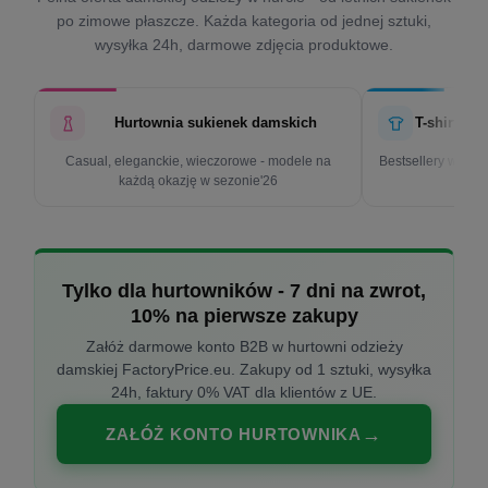
po zimowe płaszcze. Każda kategoria od jednej sztuki,
wysyłka 24h, darmowe zdjęcia produktowe.
Hurtownia sukienek damskich
T-shirty d
Casual, eleganckie, wieczorowe - modele na
Bestsellery w cen
każdą okazję w sezonie'26
k
Tylko dla hurtowników - 7 dni na zwrot,
10% na pierwsze zakupy
Załóż darmowe konto B2B w hurtowni odzieży
damskiej FactoryPrice.eu. Zakupy od 1 sztuki, wysyłka
24h, faktury 0% VAT dla klientów z UE.
ZAŁÓŻ KONTO HURTOWNIKA