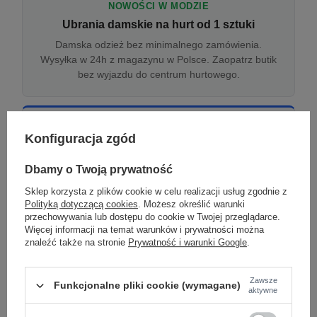
NOWOŚCI W MODZIE
Ubrania damskie na hurt od 1 sztuki
Damska odzież bez minimalnego zamówienia.
Wysyłka w 24h z magazynu w Polsce. Zaopatrz butik
bez wyjazdu do centrum hurtowego.
ONLINE
Konfiguracja zgód
Odzież damska hurtowo online
Internetowa hurtownia damska z plikiem XML/CSV.
Dbamy o Twoją prywatność
Integracja z WooCommerce, Shopify, BaseLinker.
Sklep korzysta z plików cookie w celu realizacji usług zgodnie z
Aktualizacja stanów co godzinę.
Polityką dotyczącą cookies
. Możesz określić warunki
przechowywania lub dostępu do cookie w Twojej przeglądarce.
Więcej informacji na temat warunków i prywatności można
znaleźć także na stronie
Prywatność i warunki Google
.
DROPSHIPPING
Damskie ubrania w dropshippingu
Zawsze
Funkcjonalne pliki cookie (wymagane)
Hurt odzieży damskiej z wysyłką na etykiecie Twojego
aktywne
sklepu w całej UE. Zero magazynu, zero
zamrożonego kapitału.