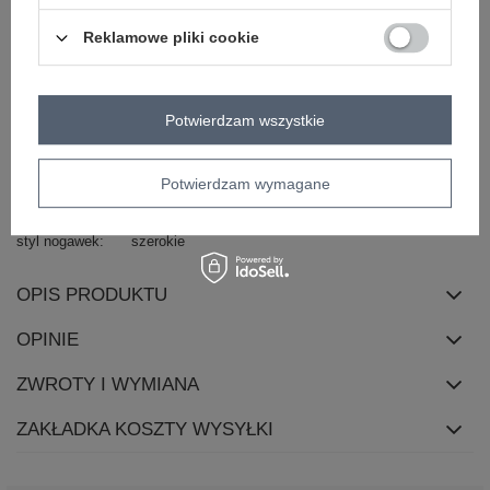
materiał
poliester
Reklamowe pliki cookie
dominujący
długość
długa
rękaw
bez rękawów
Potwierdzam wszystkie
dekolt
kołnierzyk
zapięcie
guziki
Potwierdzam wymagane
sposób prania
pranie w pralce w 30°C
kieszenie
boczne
styl nogawek
szerokie
OPIS PRODUKTU
OPINIE
ZWROTY I WYMIANA
ZAKŁADKA KOSZTY WYSYŁKI