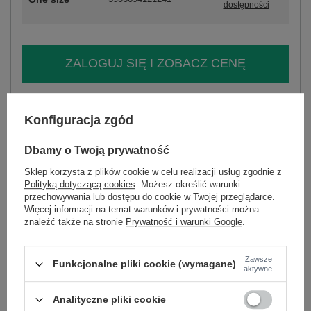
dostępności
ZALOGUJ SIĘ I ZOBACZ CENĘ
Masz pytanie? Chętnie pomożemy.
Konfiguracja zgód
Zadzwoń
+48 601 547 740
Zadaj pytanie
Dbamy o Twoją prywatność
skład materiału : 95% poliester, 5% elastan
sposób prania : pranie w pralce w 30°C
Sklep korzysta z plików cookie w celu realizacji usług zgodnie z
Polityką dotyczącą cookies
. Możesz określić warunki
Kod produktu
MI-KMPL-A541518.93
przechowywania lub dostępu do cookie w Twojej przeglądarce.
Więcej informacji na temat warunków i prywatności można
Marka
ITALY MODA
znaleźć także na stronie
Prywatność i warunki Google
.
skład materiału
95% poliester
5% elastan
Zawsze
typ produktu
kamizelka+spodnie
Funkcjonalne pliki cookie (wymagane)
aktywne
okazja
codzienne
do pracy
wizytowe
na imprezę
wzór
gładki
Analityczne pliki cookie
dominujący