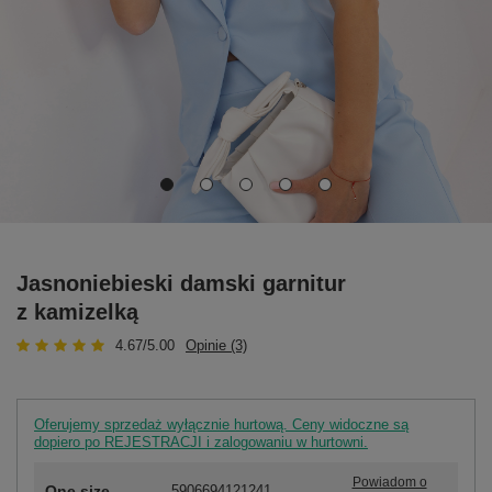
Jasnoniebieski damski garnitur
z kamizelką
4.67/5.00
Opinie (3)
Oferujemy sprzedaż wyłącznie hurtową. Ceny widoczne są
dopiero po REJESTRACJI i zalogowaniu w hurtowni.
Powiadom o
One size
5906694121241