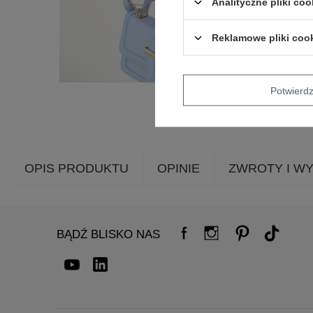
Analityczne pliki coo
Reklamowe pliki coo
Potwier
OPIS PRODUKTU
OPINIE
ZWROTY I W
BĄDŹ BLISKO NAS