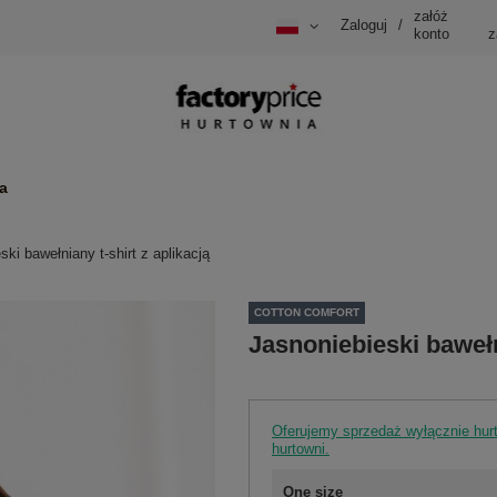
załóż
Zaloguj
/
konto
z
a
ski bawełniany t-shirt z aplikacją
COTTON COMFORT
Jasnoniebieski bawełni
Oferujemy sprzedaż wyłącznie hu
hurtowni.
One size