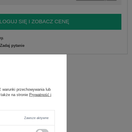
LOGUJ SIĘ I ZOBACZ CENĘ
y.
Zadaj pytanie
elastan
C
ć warunki przechowywania lub
elastan
 także na stronie
Prywatność i
Zawsze aktywne