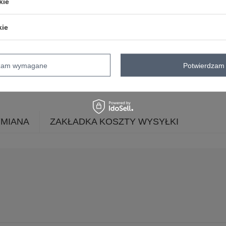
kie
materiał
bawełna
dominujący
długość
standardowa
kie
rękaw
krótki rękaw
dekolt
serek / dekolt V
dzam wymagane
Potwierdzam 
cechy
naszywki
dodatkowe
sposób prania
pranie w pralce w 3
YMIANA
ZAKŁADKA KOSZTY WYSYŁKI