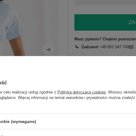
ZA
Masz pytanie? Chętnie pomożem
Zadzwoń
+48 601 547 740
skład materiału : 90% bawełna , 10% 
sposób prania : pranie w pralce w 30°
Kod produktu
RV-TS-A1361.65
ość
Marka
RELEVANCE
w celu realizacji usług zgodnie z
Polityką dotyczącą cookies
. Możesz określi
skład materiału
90% bawełna
10% 
eglądarce. Więcej informacji na temat warunków i prywatności można znaleźć
styl
casual
okazja
codzienne
cookie (wymagane)
wzór
gładki
dominujący