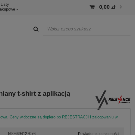
Listy
0,00 zł
akupowe
any t-shirt z aplikacją
rtową. Ceny widoczne są dopiero po REJESTRACJI i zalogowaniu w
5906694127076
Powiadom o dostępności