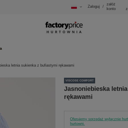
załóż
Zaloguj
/
konto
z
a
ieska letnia sukienka z bufiastymi rękawami
VISCOSE COMFORT
Jasnoniebieska letnia
rękawami
Oferujemy sprzedaż wyłącznie hu
hurtowni.