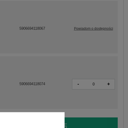
5906694118067
Powiadom o dostępności
-
+
5906694118074
LOGUJ SIĘ I ZOBACZ CENĘ