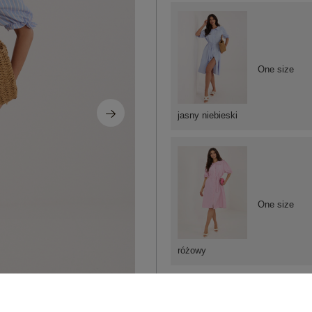
One size
jasny niebieski
One size
różowy
ZA