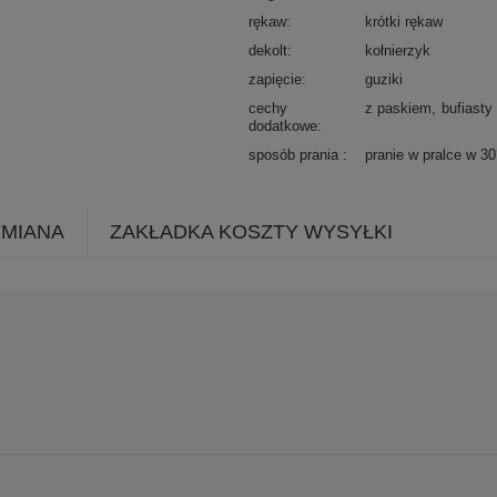
rękaw
krótki rękaw
dekolt
kołnierzyk
zapięcie
guziki
cechy
z paskiem
bufiasty
dodatkowe
sposób prania
pranie w pralce w 3
YMIANA
ZAKŁADKA KOSZTY WYSYŁKI