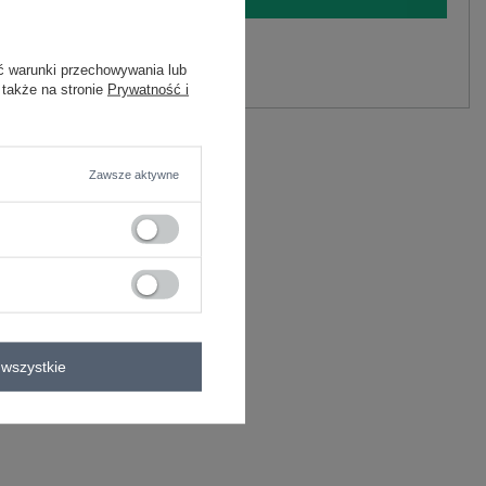
y.
ć warunki przechowywania lub
Zadaj pytanie
 także na stronie
Prywatność i
C
Zawsze aktywne
kienka koszulowa
wszystkie