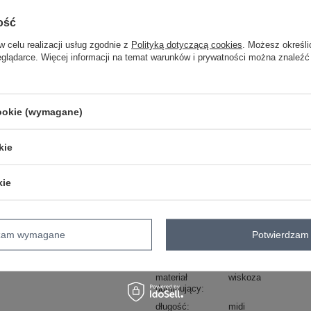
ość
Masz pytanie? Chętnie pomożem
w celu realizacji usług zgodnie z
Polityką dotyczącą cookies
. Możesz określi
Zadzwoń
+48 601 547 740
eglądarce. Więcej informacji na temat warunków i prywatności można znaleźć
skład materiału : 100% wiskoza
sposób prania : pranie w pralce w 30°
cookie (wymagane)
Kod produktu
MI-SK-32807.55
kie
Marka
ITALY MODA
skład materiału
100% wiskoza
kie
typ produktu
sukienka letnia
su
fason
sukienka oversize
okazja
codzienne
dzam wymagane
Potwierdzam 
wzór
paski
dominujący
materiał
wiskoza
dominujący
długość
midi