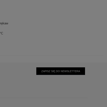
 rękaw
0°C
ZAPISZ SIĘ DO NEWSLETTERA