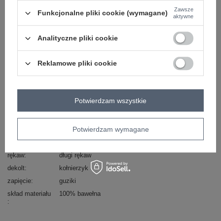
Zadzwoń
+48 601 547 740
Zadaj pytanie
Zawsze
Funkcjonalne pliki cookie (wymagane)
aktywne
skład materiału: 100% bawełna
sposób prania: pranie w pralce w 30°C
Analityczne pliki cookie
Kod produktu
RO-KS-GMK-4009.95
Reklamowe pliki cookie
Marka
RUE PARIS
typ produktu
koszula casualowa
styl
casual
Potwierdzam wszystkie
okazja
codzienne
do pracy
materiał
bawełna
Potwierdzam wymagane
dominujący
długość
standardowa
rękaw
długi rękaw
dekolt
kołnierzyk
zapięcie
guziki
skład materiału
100% bawełna