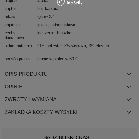
długość
krótka
kaptur
bez kaptura
rękaw
rękaw 3/4
zapięcie
guziki
jednorzędowe
cechy
kieszenie
broszka
dodatkowe
skład materiału
91% poliester
5% wiskoza
3% elastan
sposób prania
pranie w pralce w 30°C
OPIS PRODUKTU
OPINIE
ZWROTY I WYMIANA
ZAKŁADKA KOSZTY WYSYŁKI
BĄDŹ BLISKO NAS