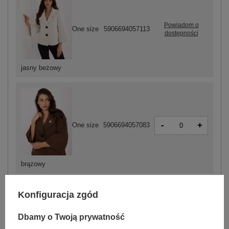
Powiadom o
One size
5906694057113
dostępności
jasny beżowy
-
+
One size
5906694057083
brązowy
Konfiguracja zgód
ZALOGUJ SIĘ I ZOBACZ CENĘ
Dbamy o Twoją prywatność