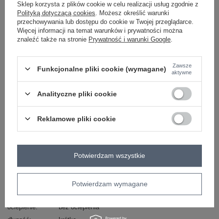
Masz pytanie? Chętnie pomożemy.
Sklep korzysta z plików cookie w celu realizacji usług zgodnie z
Polityką dotyczącą cookies
. Możesz określić warunki
Zadzwoń
+48 601 547 740
Zadaj pytanie
przechowywania lub dostępu do cookie w Twojej przeglądarce.
Więcej informacji na temat warunków i prywatności można
skład materiału : 91% poliester, 5% wiskoza, 3%
znaleźć także na stronie
Prywatność i warunki Google
.
elastan
sposób prania : pranie w pralce w 30°C
Zawsze
Funkcjonalne pliki cookie (wymagane)
aktywne
Kod produktu
IT-KR-FL8159.24
Marka
RUE PARIS
Analityczne pliki cookie
typ produktu
płaszcz przejściowy
styl
elegancki
Reklamowe pliki cookie
okazja
codzienne
do pracy
wzór
gładki
dominujący
Potwierdzam wszystkie
materiał
poliester
dominujący
sezon
jesień
zima
Potwierdzam wymagane
wypełnienie
nie dotyczy
ocieplenie
bez ocieplenia