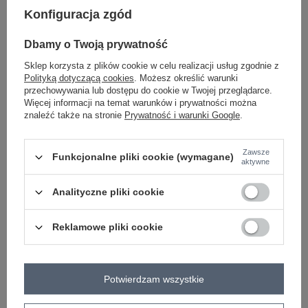
Konfiguracja zgód
ciemny beżowy
Dbamy o Twoją prywatność
Sklep korzysta z plików cookie w celu realizacji usług zgodnie z
-
+
XS
4070123014617
Polityką dotyczącą cookies
. Możesz określić warunki
przechowywania lub dostępu do cookie w Twojej przeglądarce.
Więcej informacji na temat warunków i prywatności można
-
+
S
4070123014594
znaleźć także na stronie
Prywatność i warunki Google
.
Zawsze
Funkcjonalne pliki cookie (wymagane)
-
+
XL
4070123014600
aktywne
czarny
Analityczne pliki cookie
Reklamowe pliki cookie
ZALOGUJ SIĘ I ZOBACZ CENĘ
Masz pytanie? Chętnie pomożemy.
Potwierdzam wszystkie
Zadzwoń
+48 601 547 740
Zadaj pytanie