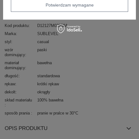
Potwierdzam wymagane
skład materiału : 100% bawełna
sposób prania : pranie w pralce w 30°C
Kod produktu
D12127M02858A
Marka
SUBLEVEL
styl
casual
wzór
paski
dominujący
materiał
bawełna
dominujący
długość
standardowa
rękaw
krótki rękaw
dekolt
okrągły
skład materiału
100% bawełna
sposób prania
pranie w pralce w 30°C
OPIS PRODUKTU