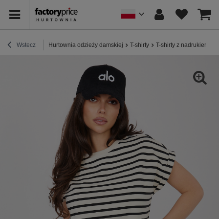
Wstecz
Hurtownia odzieży damskiej
T-shirty
T-shirty z nadrukiem
J