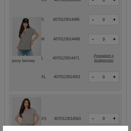
+
-
+
S
4070123014495
-
+
M
4070123014488
Powiadom o
L
4070123014471
dostępności
jasny beżowy
-
+
XL
4070123014501
-
+
XS
4070123014563