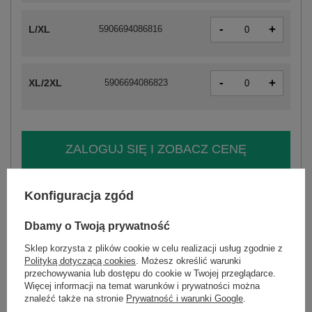
-
+
L/XL
5906694086816
-
+
XL/2XL
5906694086823
ZALOGUJ SIĘ I ZOBACZ CENĘ
Masz pytanie? Chętnie pomożemy.
Konfiguracja zgód
Zadzwoń
+48 601 547 740
Zadaj pytanie
Dbamy o Twoją prywatność
skład materiału : 50% bawełna , 50% nylon
Sklep korzysta z plików cookie w celu realizacji usług zgodnie z
sposób prania : pranie w pralce w 30°C
Polityką dotyczącą cookies
. Możesz określić warunki
przechowywania lub dostępu do cookie w Twojej przeglądarce.
Kod produktu
LK-BL-510136.89
Więcej informacji na temat warunków i prywatności można
znaleźć także na stronie
Prywatność i warunki Google
.
Marka
LAKERTA