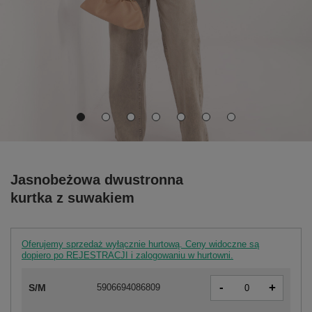
Jasnobeżowa dwustronna
kurtka z suwakiem
Oferujemy sprzedaż wyłącznie hurtową. Ceny widoczne są
dopiero po REJESTRACJI i zalogowaniu w hurtowni.
-
+
S/M
5906694086809