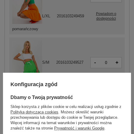
Powiadom o
L/XL
2016103249459
dostępności
pomarańczowy
-
+
S/M
2016103249527
Konfiguracja zgód
jasny zielony
Dbamy o Twoją prywatność
Sklep korzysta z plików cookie w celu realizacji usług zgodnie z
ZALOGUJ SIĘ I ZOBACZ CENĘ
Polityką dotyczącą cookies
. Możesz określić warunki
przechowywania lub dostępu do cookie w Twojej przeglądarce.
Więcej informacji na temat warunków i prywatności można
Masz pytanie? Chętnie pomożemy.
znaleźć także na stronie
Prywatność i warunki Google
.
Zadzwoń
+48 601 547 740
Zadaj pytanie