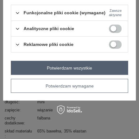
Zawsze
Funkcjonalne pliki cookie (wymagane)
Hurtownia Pomarańczowa mini spódnica dresowa z
aktywne
falbaną .
skład materiału: 65% bawełna, 35% elastan
Analityczne pliki cookie
sposób prania: pranie w pralce w 30°C
Kod produktu
FA-SD-7957.47
Reklamowe pliki cookie
Marka
FANCY
styl
casual
Potwierdzam wszystkie
okazja
codzienne
wzór
gładki
dominujący
Potwierdzam wymagane
materiał
bawełna
dominujący
długość
mini
zapięcie
wiązanie
cechy
falbana
dodatkowe
skład materiału
65% bawełna
35% elastan