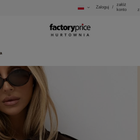
załóż
Zaloguj
/
konto
z
a