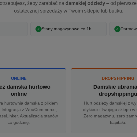
otrzebujesz, żeby zarabiać na
damskiej odzieży
– od pierwsz
ostatecznej sprzedaży w Twoim sklepie lub butiku.
Stany magazynowe co 1h
Darmowe
ONLINE
DROPSHIPPING
eż damska hurtowo
Damskie ubrani
online
dropshipping
wa hurtownia damska z plikiem
Hurt odzieży damskiej z wy
 Integracja z WooCommerce,
etykiecie Twojego sklepu w 
aseLinker. Aktualizacja stanów
Zero magazynu, zero zam
co godzinę.
kapitału.