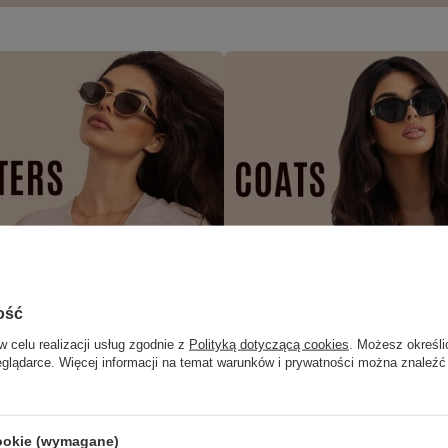
ość
w celu realizacji usług zgodnie z
Polityką dotyczącą cookies
. Możesz określi
eglądarce. Więcej informacji na temat warunków i prywatności można znaleźć
cookie (wymagane)