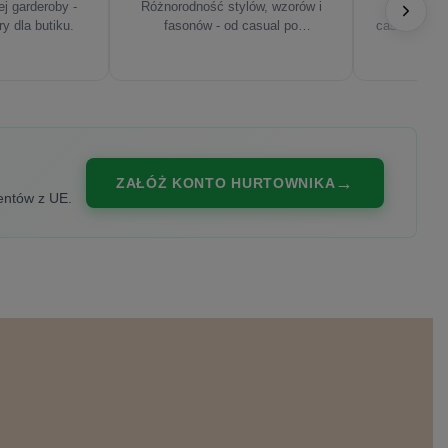
j garderoby -
Różnorodność stylów, wzorów i
Najnowsze
ry dla butiku.
fasonów - od casual po
casualowe, s
eleganckie.
ZAŁÓŻ KONTO HURTOWNIKA
entów z UE.