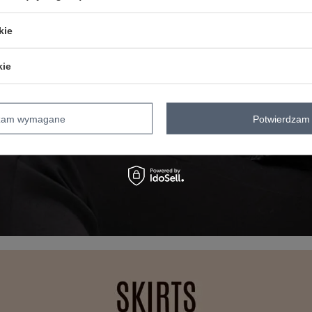
kie
kie
dzam wymagane
Potwierdzam 