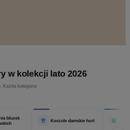
 w kolekcji lato 2026
e. Każda kategoria
ia bluzek
Hur
Koszule damskie hurt
skich