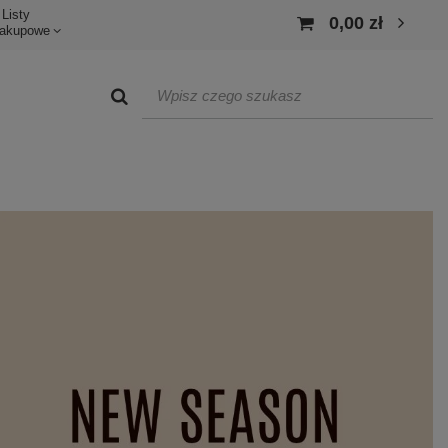
Listy
0,00 zł
akupowe