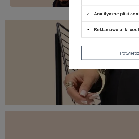
Analityczne pliki coo
Reklamowe pliki coo
Potwier