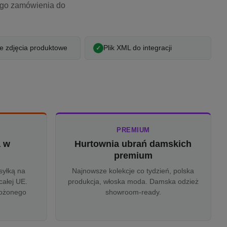
ego zamówienia do
 zdjęcia produktowe
Plik XML do integracji
PREMIUM
a w
Hurtownia ubrań damskich
u
premium
syłką na
Najnowsze kolekcje co tydzień, polska
całej UE.
produkcja, włoska moda. Damska odzież
rożonego
showroom-ready.