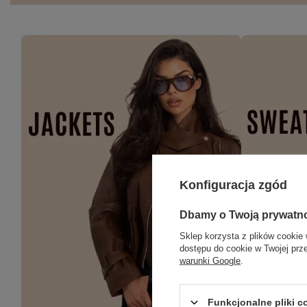
Konfiguracja zgód
Dbamy o Twoją prywatn
Sklep korzysta z plików cookie 
dostępu do cookie w Twojej prz
warunki Google
.
Funkcjonalne pliki 