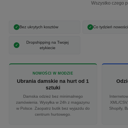
Wszystko czego p
Bez ukrytych kosztów
Co tydzień nowości
Dropshipping na Twojej
etykiecie
NOWOŚCI W MODZIE
Ubrania damskie na hurt od 1
Odzi
sztuki
Damska odzież bez minimalnego
Interneto
zamówienia. Wysyłka w 24h z magazynu
XML/CSV.
w Polsce. Zaopatrz butik bez wyjazdu do
Shopify, B
centrum hurtowego.