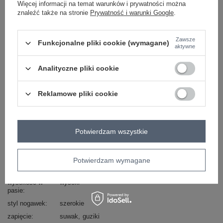
Więcej informacji na temat warunków i prywatności można
Masz pytanie? Chętnie pomożemy.
znaleźć także na stronie
Prywatność i warunki Google
.
Zadzwoń
+48 601 547 740
Zadaj pytanie
Zawsze
Funkcjonalne pliki cookie (wymagane)
skład materiału : 100% bawełna
aktywne
sposób prania : pranie w pralce w 30°C
Analityczne pliki cookie
Kod produktu
NM-SP-WJ23443.05X
Marka
JEAN LOUIS FRANCOISE
Reklamowe pliki cookie
typ produktu
wide leg
styl
casual
okazja
codzienne
do pracy
Potwierdzam wszystkie
wzór
gładki
dominujący
Potwierdzam wymagane
materiał
bawełna
dominujący
wysokość w
wysoki
pasie
styl nogawek
szerokie
zapięcie
suwak
guziki