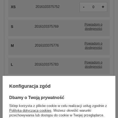
-
+
XS
2016103375752
Powiadom o
S
2016103375769
dostępności
Powiadom o
M
2016103375776
dostępności
Powiadom o
L
2016103375783
dostępności
Powiadom o
XL
2016103375790
Konfiguracja zgód
dostępności
Dbamy o Twoją prywatność
Sklep korzysta z plików cookie w celu realizacji usług zgodnie z
ZALOGUJ SIĘ I ZOBACZ CENĘ
Polityką dotyczącą cookies
. Możesz określić warunki
przechowywania lub dostępu do cookie w Twojej przeglądarce.