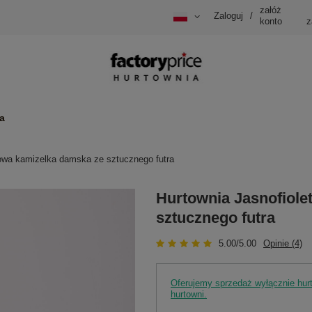
załóż
Zaloguj
/
konto
z
a
towa kamizelka damska ze sztucznego futra
Hurtownia Jasnofiole
sztucznego futra
5.00/5.00
Opinie (4)
Oferujemy sprzedaż wyłącznie hu
hurtowni.