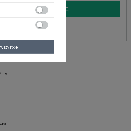
LOGUJ SIĘ I ZOBACZ CENĘ
y.
Zadaj pytanie
wszystkie
C
ALIA
ewką