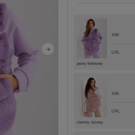
S/M
L/XL
jasny fioletowy
S/M
L/XL
ciemny różowy