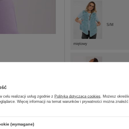
S/M
miętowy
S/M
ość
L/XL
w celu realizacji usług zgodnie z
Polityką dotyczącą cookies
. Możesz określi
jasny żółty
eglądarce. Więcej informacji na temat warunków i prywatności można znaleźć
cookie (wymagane)