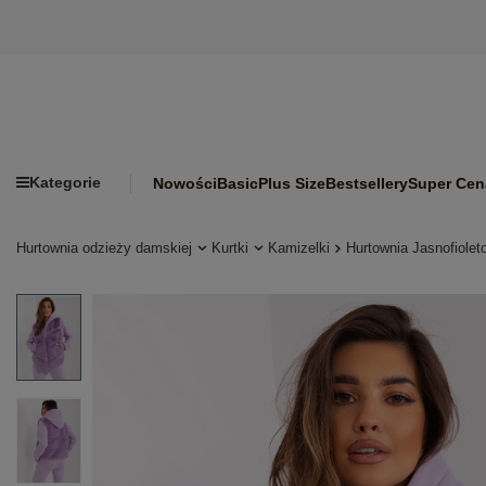
Kategorie
Nowości
Basic
Plus Size
Bestsellery
Super Cen
Hurtownia odzieży damskiej
Kurtki
Kamizelki
Hurtownia Jasnofiole