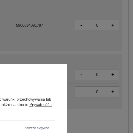
-
+
5906694091797
-
+
2016103463107
-
+
2016103463114
ć warunki przechowywania lub
 także na stronie
Prywatność i
Zobacz wszystkie kolory (+10)
Zawsze aktywne