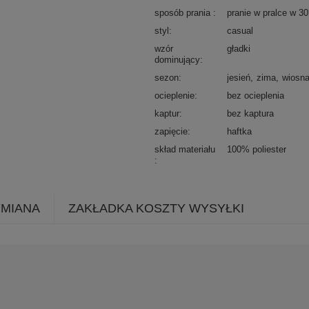
sposób prania
pranie w pralce w 3
styl
casual
wzór
gładki
dominujący
sezon
jesień
zima
wiosn
ocieplenie
bez ocieplenia
kaptur
bez kaptura
zapięcie
haftka
skład materiału
100% poliester
YMIANA
ZAKŁADKA KOSZTY WYSYŁKI