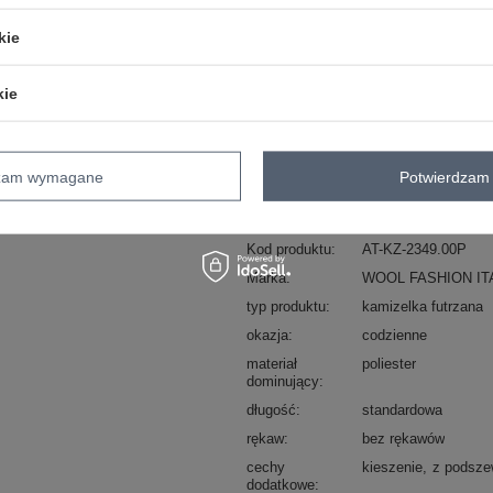
ZA
kie
kie
Masz pytanie? Chętnie pomożem
Zadzwoń
+48 601 547 740
dzam wymagane
Potwierdzam 
skład materiału : 100% poliester
sposób prania : pranie w pralce w 30°
Kod produktu
AT-KZ-2349.00P
Marka
WOOL FASHION IT
typ produktu
kamizelka futrzana
okazja
codzienne
materiał
poliester
dominujący
długość
standardowa
rękaw
bez rękawów
cechy
kieszenie
z podsz
dodatkowe