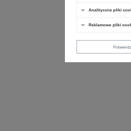
Analityczne pliki coo
Reklamowe pliki coo
Potwier