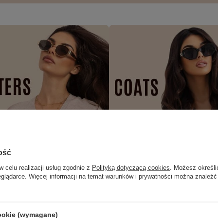
ość
w celu realizacji usług zgodnie z
Polityką dotyczącą cookies
. Możesz określi
eglądarce. Więcej informacji na temat warunków i prywatności można znaleźć
cookie (wymagane)