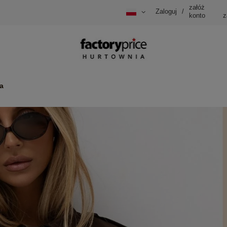
załóż
Zaloguj
/
konto
z
a