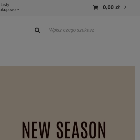
Listy
0,00 zł
akupowe