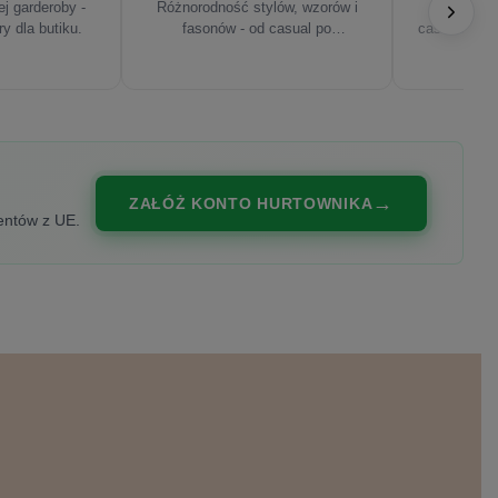
j garderoby -
Różnorodność stylów, wzorów i
Najnowsze
ry dla butiku.
fasonów - od casual po
casualowe, s
eleganckie.
ZAŁÓŻ KONTO HURTOWNIKA
entów z UE.