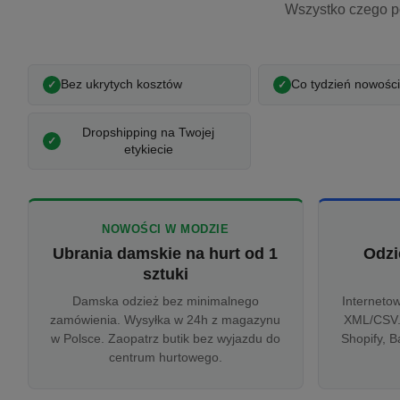
Wszystko czego p
Bez ukrytych kosztów
Co tydzień nowości
Dropshipping na Twojej
etykiecie
NOWOŚCI W MODZIE
Ubrania damskie na hurt od 1
Odzi
sztuki
Damska odzież bez minimalnego
Interneto
zamówienia. Wysyłka w 24h z magazynu
XML/CSV.
w Polsce. Zaopatrz butik bez wyjazdu do
Shopify, B
centrum hurtowego.