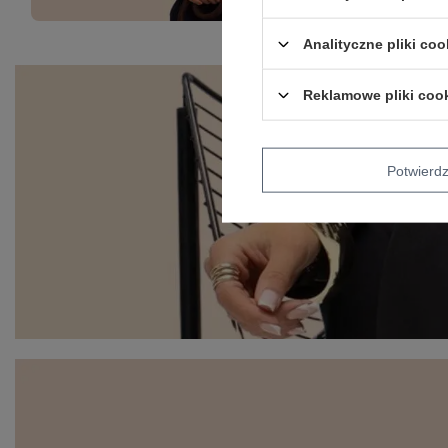
Analityczne pliki coo
Reklamowe pliki coo
Potwier