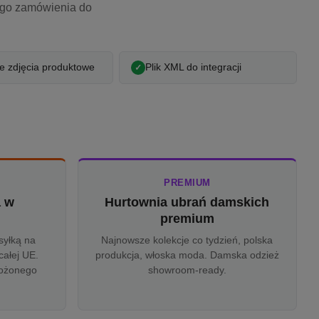
ego zamówienia do
 zdjęcia produktowe
Plik XML do integracji
PREMIUM
a w
Hurtownia ubrań damskich
u
premium
syłką na
Najnowsze kolekcje co tydzień, polska
całej UE.
produkcja, włoska moda. Damska odzież
rożonego
showroom-ready.