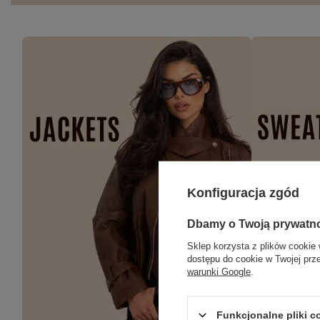
Konfiguracja zgód
Dbamy o Twoją prywatn
Sklep korzysta z plików cookie 
dostępu do cookie w Twojej prz
warunki Google
.
Funkcjonalne pliki 