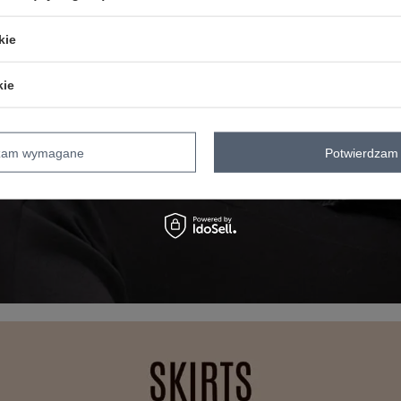
kie
kie
dzam wymagane
Potwierdzam 