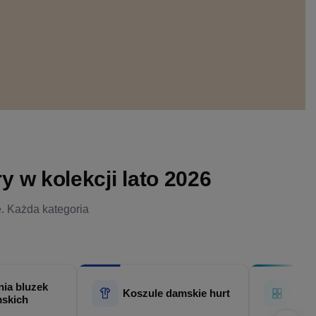
 w kolekcji lato 2026
e. Każda kategoria
ia bluzek
Hur
Koszule damskie hurt
skich