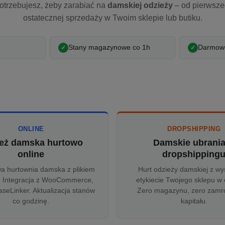
otrzebujesz, żeby zarabiać na
damskiej odzieży
– od pierwsz
ostatecznej sprzedaży w Twoim sklepie lub butiku.
Stany magazynowe co 1h
Darmowe
ONLINE
DROPSHIPPING
eż damska hurtowo
Damskie ubrani
online
dropshipping
wa hurtownia damska z plikiem
Hurt odzieży damskiej z wy
 Integracja z WooCommerce,
etykiecie Twojego sklepu w 
aseLinker. Aktualizacja stanów
Zero magazynu, zero zam
co godzinę.
kapitału.