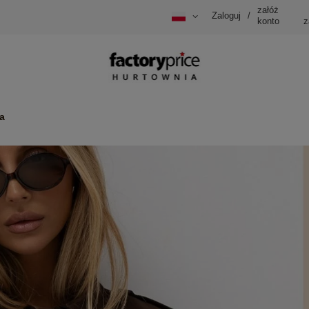
załóż
Zaloguj
/
konto
z
a