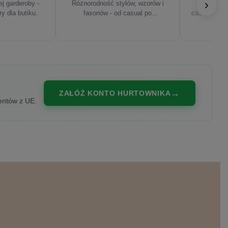
j garderoby -
Różnorodność stylów, wzorów i
Najnowsze
ry dla butiku.
fasonów - od casual po
casualowe, s
eleganckie.
ZAŁÓŻ KONTO HURTOWNIKA
entów z UE.