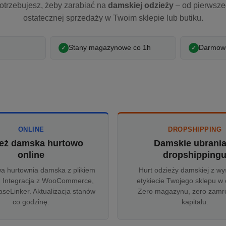
otrzebujesz, żeby zarabiać na
damskiej odzieży
– od pierwsz
ostatecznej sprzedaży w Twoim sklepie lub butiku.
Stany magazynowe co 1h
Darmowe
ONLINE
DROPSHIPPING
eż damska hurtowo
Damskie ubrani
online
dropshipping
wa hurtownia damska z plikiem
Hurt odzieży damskiej z wy
 Integracja z WooCommerce,
etykiecie Twojego sklepu w 
aseLinker. Aktualizacja stanów
Zero magazynu, zero zam
co godzinę.
kapitału.