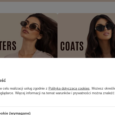
ość
w celu realizacji usług zgodnie z
Polityką dotyczącą cookies
. Możesz określi
eglądarce. Więcej informacji na temat warunków i prywatności można znaleźć
cookie (wymagane)