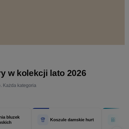
 w kolekcji lato 2026
e. Każda kategoria
ia bluzek
Hur
Koszule damskie hurt
skich