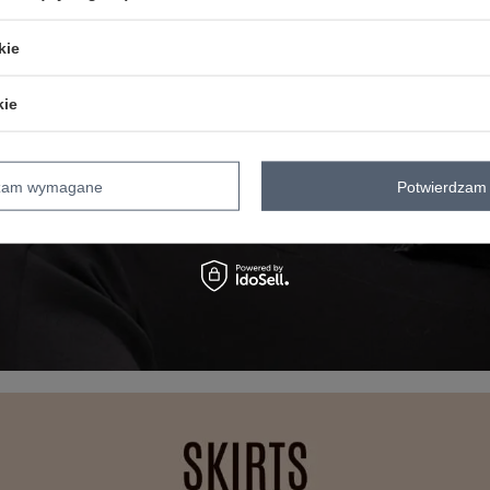
kie
kie
dzam wymagane
Potwierdzam 