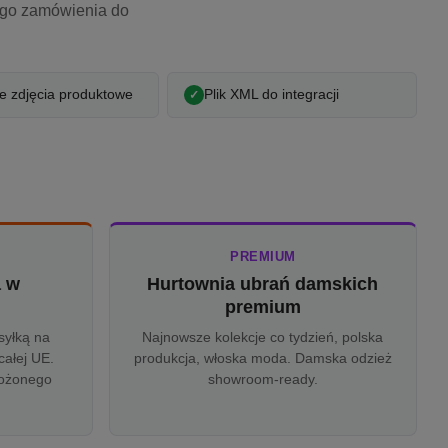
ego zamówienia do
 zdjęcia produktowe
Plik XML do integracji
PREMIUM
a w
Hurtownia ubrań damskich
u
premium
syłką na
Najnowsze kolekcje co tydzień, polska
całej UE.
produkcja, włoska moda. Damska odzież
rożonego
showroom-ready.