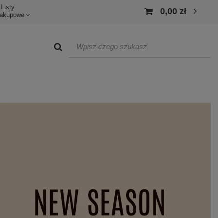
Listy
0,00 zł
akupowe