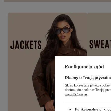
Konfiguracja zgód
Dbamy o Twoją prywatn
Sklep korzysta z plików cookie 
dostępu do cookie w Twojej prz
warunki Google
.
Funkcjonalne pliki 