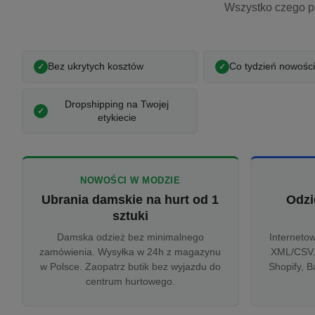
Wszystko czego p
Bez ukrytych kosztów
Co tydzień nowości
Dropshipping na Twojej
etykiecie
NOWOŚCI W MODZIE
Ubrania damskie na hurt od 1
Odzi
sztuki
Damska odzież bez minimalnego
Interneto
zamówienia. Wysyłka w 24h z magazynu
XML/CSV.
w Polsce. Zaopatrz butik bez wyjazdu do
Shopify, B
centrum hurtowego.