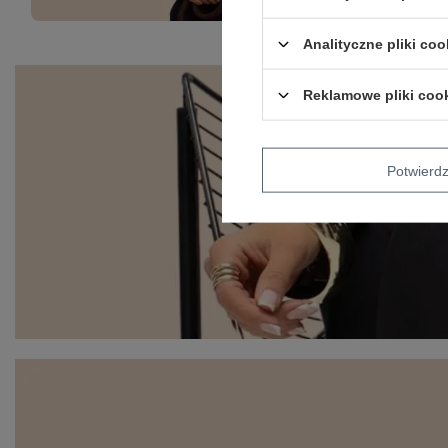
Analityczne pliki coo
Reklamowe pliki coo
Potwier