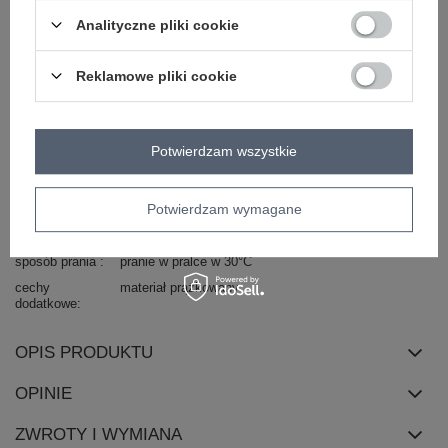
okazja
codzienne
do pracy
wizytowe
na imprezę
Analityczne pliki cookie
wzór
gładki
dominujący
Reklamowe pliki cookie
materiał
poliester
dominujący
wysokość w
średni/regularny
pasie
Potwierdzam wszystkie
zapięcie
brak
kieszenie
brak
Potwierdzam wymagane
skład materiału
90% poliester
10% elastan
sposób prania
pranie w pralce w 30°C
cechy
materiał prążkowany
dodatkowe
OPIS PRODUKTU
OPINIE
ZWROTY I WYMIANA