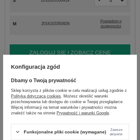
-
+
S
2016103350919
Powiadom o
M
2016103350926
dostępności
ZALOGUJ SIĘ I ZOBACZ CENĘ
Konfiguracja zgód
Masz pytanie? Chętnie pomożemy.
Zadzwoń
+48 601 547 740
Zadaj pytanie
Dbamy o Twoją prywatność
Sklep korzysta z plików cookie w celu realizacji usług zgodnie z
skład materiału : 90% poliester, 10% elastan
Polityką dotyczącą cookies
. Możesz określić warunki
sposób prania : pranie w pralce w 30°C
przechowywania lub dostępu do cookie w Twojej przeglądarce.
Więcej informacji na temat warunków i prywatności można
Kod produktu
EM-SP-796-1.21X
znaleźć także na stronie
Prywatność i warunki Google
.
Marka
MY RED LIPS
typ produktu
legginsy
dzwony
Zawsze
Funkcjonalne pliki cookie (wymagane)
aktywne
styl
casual