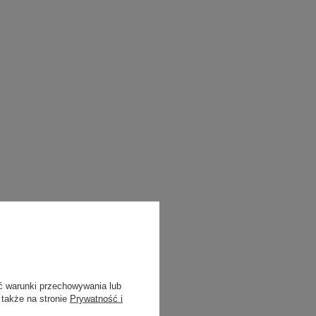
oliester
5% elastan
0°C
ć warunki przechowywania lub
 także na stronie
Prywatność i