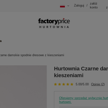
załóż
Zaloguj
/
konto
z
a
zarne damskie spodnie dresowe z kieszeniami
Hurtownia Czarne da
kieszeniami
5.00/5.00
Opinie (2)
Oferujemy sprzedaż wyłącznie hu
hurtowni.