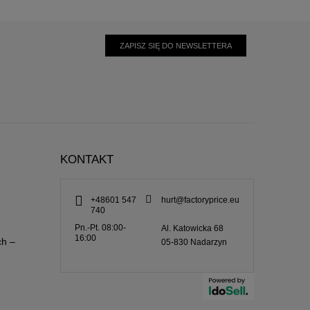
ZAPISZ SIĘ DO NEWSLETTERA
KONTAKT
+48601 547
hurt@factoryprice.eu
740
Pn.-Pt. 08:00-
Al. Katowicka 68
16:00
ch –
05-830
Nadarzyn