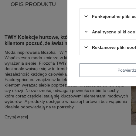
OPIS PRODUKTU
OPINIE
ZWROTY I W
Funkcjonalne pliki 
Analityczne pliki coo
TWIY Kolekcje hurtowe, które pozwolą Twoim
klientom poczuć, że świat należy do nich
Reklamowe pliki coo
Moda inspirowana filozofią TWIY (The World Is Yours).
Współczesna moda zmierza w kierunku personalizacji, wygody i
wyrażania siebie. Filozofia TWIY (The World Is Yours)
doskonale wpisuje się w te trendy, podkreślając indywidualność i
Potwier
niezależność każdego człowieka. W hurtowni odzieży
Factoryprice.eu znajdziesz kolekcje, które pozwolą Twoim
klientom wyrażać siebie poprzez ubiór, niezależnie od ich stylu
czy okazji. Niezależność, odwaga i pewność siebie to cechy,
które coraz częściej stają się kluczowymi elementami modowych
wyborów. A produkty dostępne w naszej hurtowni bez wątpienia
idealnie odpowiadają na te potrzeby.
Czytaj więcej