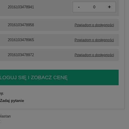
-
+
2016103478941
2016103478958
Powiadom o dostępności
2016103478965
Powiadom o dostępności
2016103478972
Powiadom o dostępności
LOGUJ SIĘ I ZOBACZ CENĘ
y.
Zadaj pytanie
elastan
C