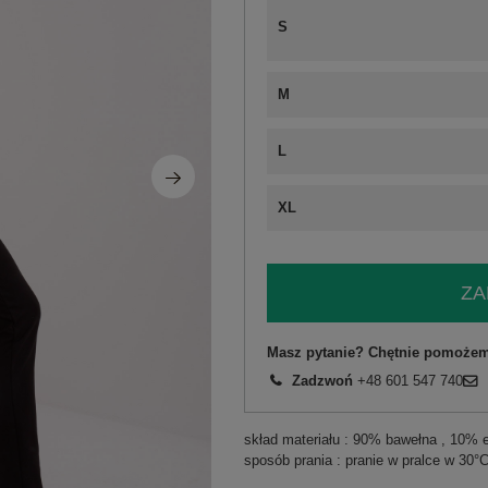
S
M
L
XL
ZA
Masz pytanie? Chętnie pomożem
Zadzwoń
+48 601 547 740
skład materiału : 90% bawełna , 10% 
sposób prania : pranie w pralce w 30°