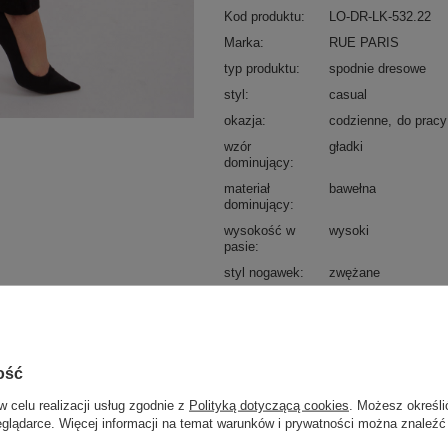
Kod produktu
LO-DR-LK-532.22
Marka
RUE PARIS
typ produktu
spodnie dresowe
styl
casual
okazja
codzienne
do pracy
wzór
gładki
dominujący
materiał
bawełna
dominujący
wysokość w
wysoki
pasie
styl nogawek
zwężane
zapięcie
brak
kieszenie
boczne
skład materiału
70% bawełna
25% p
ość
sposób prania
pranie w pralce w 3
w celu realizacji usług zgodnie z
Polityką dotyczącą cookies
. Możesz określi
eglądarce. Więcej informacji na temat warunków i prywatności można znaleźć