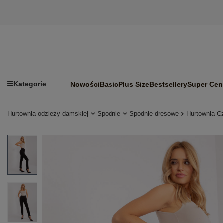
Kategorie
Nowości
Basic
Plus Size
Bestsellery
Super Cen
Hurtownia odzieży damskiej
Spodnie
Spodnie dresowe
Hurtownia C