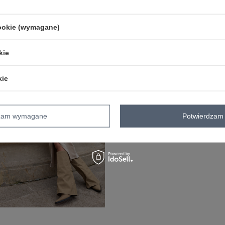
YMIANA
ZAKŁADKA KOSZTY WYSYŁKI
cookie (wymagane)
Z naszego bloga
kie
kie
dzam wymagane
Potwierdzam 