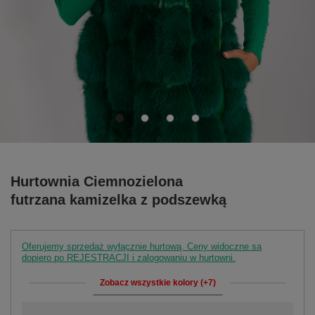
Hurtownia Ciemnozielona
futrzana kamizelka z podszewką
Oferujemy sprzedaż wyłącznie hurtową. Ceny widoczne są
dopiero po REJESTRACJI i zalogowaniu w hurtowni.
Zobacz wszystkie kolory (+7)