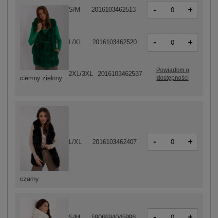
-
+
S/M
2016103462513
-
+
L/XL
2016103462520
Powiadom o
2XL/3XL
2016103462537
dostępności
ciemny zielony
-
+
L/XL
2016103462407
czarny
-
+
S/M
5906694045998