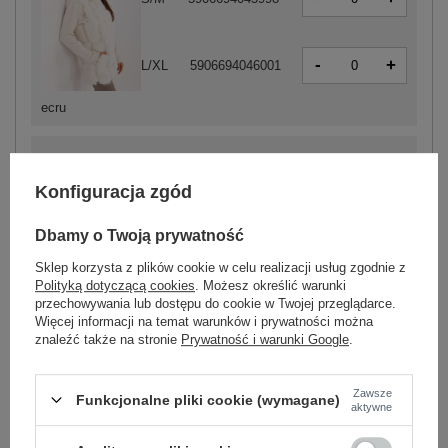
-
+
L/XL
5906694046001
ecru
-
+
S/M
2016103462278
Konfiguracja zgód
Dbamy o Twoją prywatność
-
+
L/XL
2016103462285
Sklep korzysta z plików cookie w celu realizacji usług zgodnie z
Polityką dotyczącą cookies
. Możesz określić warunki
przechowywania lub dostępu do cookie w Twojej przeglądarce.
-
+
2XL/3XL
2016103462292
szary
Więcej informacji na temat warunków i prywatności można
znaleźć także na stronie
Prywatność i warunki Google
.
Zawsze
Zobacz wszystkie kolory (+7)
Funkcjonalne pliki cookie (wymagane)
aktywne