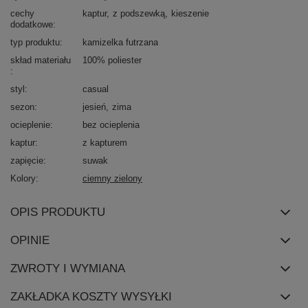
cechy
kaptur
z podszewką
kieszenie
dodatkowe
typ produktu
kamizelka futrzana
skład materiału
100% poliester
styl
casual
sezon
jesień
zima
ocieplenie
bez ocieplenia
kaptur
z kapturem
zapięcie
suwak
Kolory
ciemny zielony
OPIS PRODUKTU
OPINIE
ZWROTY I WYMIANA
ZAKŁADKA KOSZTY WYSYŁKI