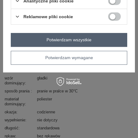
Analityczne pliki cookie
ZALOGUJ SIĘ I ZOBACZ CENĘ
Reklamowe pliki cookie
Masz pytanie? Chętnie pomożemy.
Zadzwoń
+48 601 547 740
Zadaj pytanie
Potwierdzam wszystkie
skład materiału : 100% poliester
sposób prania : pranie w pralce w 30°C
Potwierdzam wymagane
Kod produktu
AT-KZ-2379.96P
Marka
WOOL FASHION ITALIA
wzór
gładki
dominujący
sposób prania
pranie w pralce w 30°C
materiał
poliester
dominujący
okazja
codzienne
wypełnienie
nie dotyczy
długość
standardowa
rękaw
bez rękawów