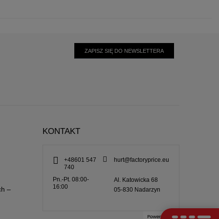
ZAPISZ SIĘ DO NEWSLETTERA
KONTAKT
+48601 547
hurt@factoryprice.eu
740
Pn.-Pt. 08:00-
Al. Katowicka 68
16:00
ch –
05-830
Nadarzyn