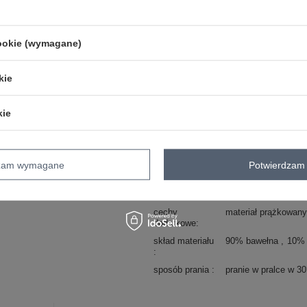
Marka
LILY ROSE
typ produktu
sukienka codzienna
cookie (wymagane)
fason
sukienka ołówkowa
okazja
codzienne
kie
wzór
gładki
dominujący
materiał
bawełna
kie
dominujący
długość
midi
rękaw
rękaw 3/4
dzam wymagane
Potwierdzam 
dekolt
łódka
zapięcie
brak
cechy
materiał prążkowany
dodatkowe
skład materiału
90% bawełna
10% 
sposób prania
pranie w pralce w 3