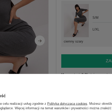
S/M
L/XL
ciemny szary
ZA
Masz pytanie? Chętnie pomożem
Zadzwoń
+48 601 547 740
skład materiału : 90% bawełna , 10% 
ość
sposób prania : pranie w pralce w 30°
w celu realizacji usług zgodnie z
Polityką dotyczącą cookies
. Możesz określi
eglądarce. Więcej informacji na temat warunków i prywatności można znaleźć
Kod produktu
EM-SK-HS-21-503.