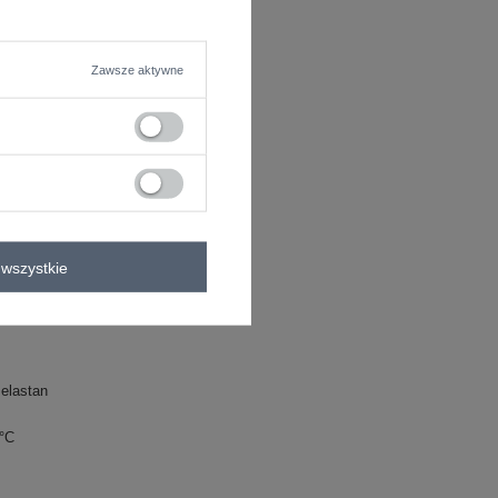
Zawsze aktywne
wszystkie
elastan
0°C