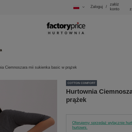
załóż
Zaloguj
/
konto
z
a
ia Ciemnoszara mii sukienka basic w prążek
COTTON COMFORT
Hurtownia Ciemnoszar
prążek
Oferujemy sprzedaż wyłącznie hu
hurtowni.