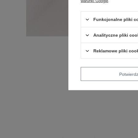
warunki Google
.
Funkcjonalne pliki 
Analityczne pliki coo
Reklamowe pliki coo
Potwier