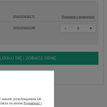
2016103426171
Powiadom o dostępności
-
+
2016103426188
LOGUJ SIĘ I ZOBACZ CENĘ
y.
Zadaj pytanie
elastan
C
ć warunki przechowywania lub
 także na stronie
Prywatność i
43P