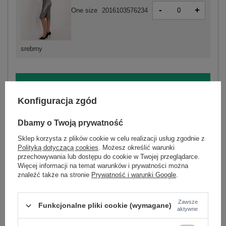
-
+
One size
2016103576234
srebrny
ZALOGUJ SIĘ I ZOBACZ CENĘ
Konfiguracja zgód
Masz pytanie? Chętnie pomożemy.
Dbamy o Twoją prywatność
Zadzwoń
+48 601 547 740
Zadaj pytanie
Sklep korzysta z plików cookie w celu realizacji usług zgodnie z
Polityką dotyczącą cookies
. Możesz określić warunki
skład materiału : 70% poliester, 30% wiskoza
przechowywania lub dostępu do cookie w Twojej przeglądarce.
sposób prania : pranie w pralce w 30°C
Więcej informacji na temat warunków i prywatności można
znaleźć także na stronie
Prywatność i warunki Google
.
Kod produktu
DHJ-SK-18176.99
Marka
ITALY MODA
Zawsze
Funkcjonalne pliki cookie (wymagane)
typ produktu
sukienka koktajlowa
elegancka sukienka na święta
aktywne
fason
sukienka ołówkowa