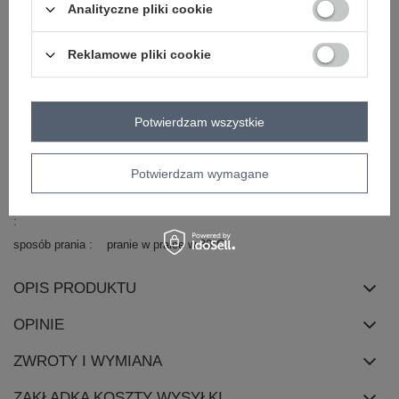
Analityczne pliki cookie
okazja
na imprezę
wizytowe
sukienka na sylwestra
wzór
urozmaicona faktura materiału
dominujący
Reklamowe pliki cookie
materiał
poliester
dominujący
długość
midi
Potwierdzam wszystkie
rękaw
krótki rękaw
dekolt
okrągły
Potwierdzam wymagane
zapięcie
brak
skład materiału
70% poliester
30% wiskoza
sposób prania
pranie w pralce w 30°C
OPIS PRODUKTU
OPINIE
ZWROTY I WYMIANA
ZAKŁADKA KOSZTY WYSYŁKI