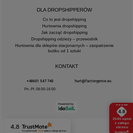
DLA DROPSHIPPERÓW
Co to jest dropshipping
Hurtownia dropshipping
Jak zacząć dropshipping
Dropshipping odzieży – przewodnik
Hurtownia dla sklepów stacjonarnych – zaopatrzenie
butiku od 1 sztuki
KONTAKT
+48601 547 740
hurt@factoryprice.eu
Pn.-Pt. 08:00-16:00
4.8
2545
opinii
z całego
4.8
okresu
Na podstawie
2545
opinii
z całego okresu