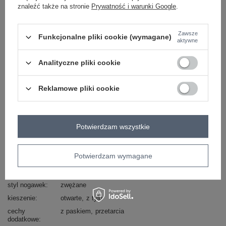
znaleźć także na stronie
Prywatność i warunki Google
.
skład materiału : 72% bawełna , 24% poliester, 2%
wiskoza, 2% elastan
Zawsze
sposób prania : pranie w pralce w 30°C
Funkcjonalne pliki cookie (wymagane)
aktywne
Kod produktu
PM-SP-J1328-16.28X
Analityczne pliki cookie
Marka
REDSEVENTY
styl
casual
Reklamowe pliki cookie
okazja
codzienne
typ produktu
rurki
wzór
gładki
Potwierdzam wszystkie
dominujący
materiał
bawełna
dominujący
Potwierdzam wymagane
wysokość w
średni/regularny
pasie
styl nogawek
zwężane
kieszenie
otwarte
z tyłu
cechy
z paskiem
przetarcia
dodatkowe