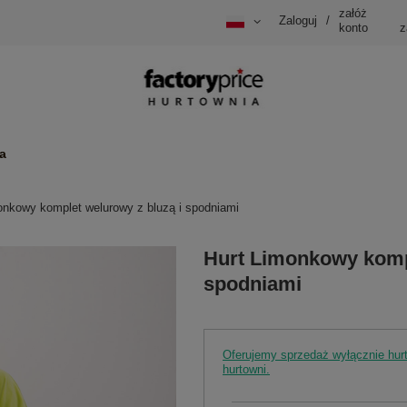
załóż
Zaloguj
/
konto
z
a
onkowy komplet welurowy z bluzą i spodniami
Hurt Limonkowy kompl
spodniami
Oferujemy sprzedaż wyłącznie hu
hurtowni.