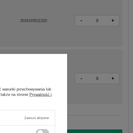
-
+
2016103511310
-
+
2016103511341
ć warunki przechowywania lub
 także na stronie
Prywatność i
Zobacz wszystkie kolory (+3)
Zawsze aktywne