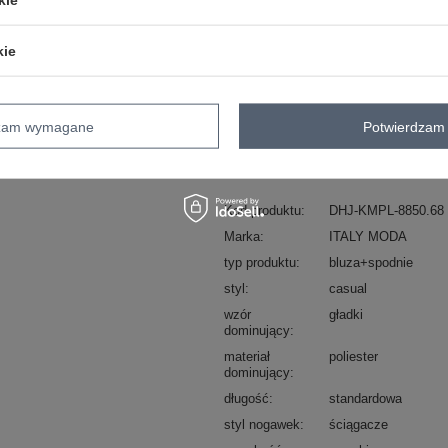
ZA
kie
Masz pytanie? Chętnie pomożem
Zadzwoń
+48 601 547 740
dzam wymagane
Potwierdzam 
skład materiału : 95% poliester, 5% el
sposób prania : pranie w pralce w 30°
Kod produktu
DHJ-KMPL-8850.68
Marka
ITALY MODA
typ produktu
bluza+spodnie
styl
casual
wzór
gładki
dominujący
materiał
poliester
dominujący
długość
standardowa
styl nogawek
ściągacze