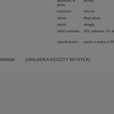
wysokość w
wysoki
pasie
kieszenie
boczne
rękaw
długi rękaw
dekolt
okrągły
skład materiału
95% poliester
5% e
sposób prania
pranie w pralce w 3
YMIANA
ZAKŁADKA KOSZTY WYSYŁKI