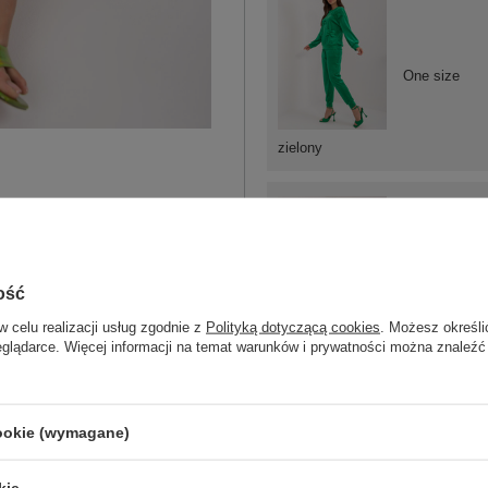
One size
zielony
One size
ość
w celu realizacji usług zgodnie z
Polityką dotyczącą cookies
. Możesz określi
eglądarce. Więcej informacji na temat warunków i prywatności można znaleźć
jasny różowy
cookie (wymagane)
kie