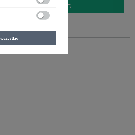
LOGUJ SIĘ I ZOBACZ CENĘ
y.
Zadaj pytanie
wszystkie
astan
C