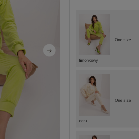
One size
limonkowy
One size
ecru