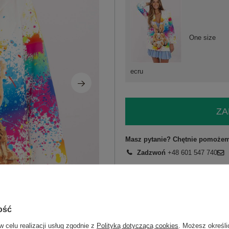
One size
ecru
ZA
Masz pytanie? Chętnie pomożem
Zadzwoń
+48 601 547 740
skład materiału : 60% wiskoza, 40% po
sposób prania : pranie w pralce w 30°
ość
Kod produktu
DHJ-MA-18525-22.1
Marka
ITALY MODA
w celu realizacji usług zgodnie z
Polityką dotyczącą cookies
. Możesz określi