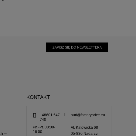
ZAPISZ SIĘ DO NEWSLETTERA
KONTAKT
+48601 547
hurt@factoryprice.eu
740
Pn.-Pt. 08:00-
Al. Katowicka 68
16:00
ch –
05-830
Nadarzyn