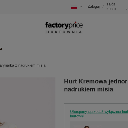
załóż
Zaloguj
/
konto
z
a
rynarka z nadrukiem misia
Hurt Kremowa jednor
nadrukiem misia
Oferujemy sprzedaż wyłącznie hu
hurtowni.