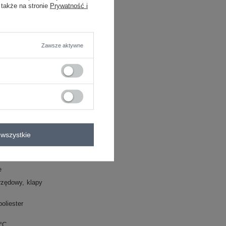
 także na stronie
Prywatność i
wizytowe
na imprezę
Zawsze aktywne
wszystkie
e
rzędowy
klapy
oliester
0°C