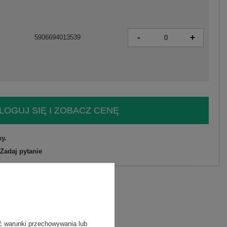
-
+
5906694013539
LOGUJ SIĘ I ZOBACZ CENĘ
y.
Zadaj pytanie
liester
C
8
ć warunki przechowywania lub