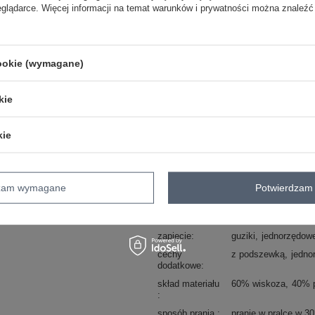
eglądarce. Więcej informacji na temat warunków i prywatności można znaleźć
typ produktu
marynarka/żakiet
styl
casual
okazja
codzienne
do pracy
cookie (wymagane)
wzór
nadruk
dominujący
materiał
wiskoza
kie
dominujący
sezon
lato
wiosna
kie
wypełnienie
nie dotyczy
ocieplenie
bez ocieplenia
długość
standardowa
dzam wymagane
Potwierdzam 
kaptur
bez kaptura
rękaw
długi rękaw
zapięcie
guziki
jednorzędow
cechy
z podszewką
jedno
dodatkowe
skład materiału
60% wiskoza
40% p
sposób prania
pranie w pralce w 3