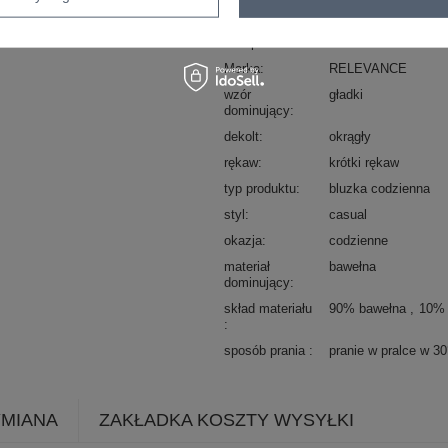
sposób prania : pranie w pralce w 30°
Kod produktu
RV-BZ-8836.86
Marka
RELEVANCE
wzór
gładki
dominujący
dekolt
okrągły
rękaw
krótki rękaw
typ produktu
bluzka codzienna
styl
casual
okazja
codzienne
materiał
bawełna
dominujący
skład materiału
90% bawełna
10% 
sposób prania
pranie w pralce w 3
YMIANA
ZAKŁADKA KOSZTY WYSYŁKI