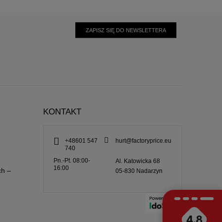
ZAPISZ SIĘ DO NEWSLETTERA
KONTAKT
+48601 547
hurt@factoryprice.eu
740
Pn.-Pt. 08:00-
Al. Katowicka 68
16:00
ch –
05-830
Nadarzyn
4.8