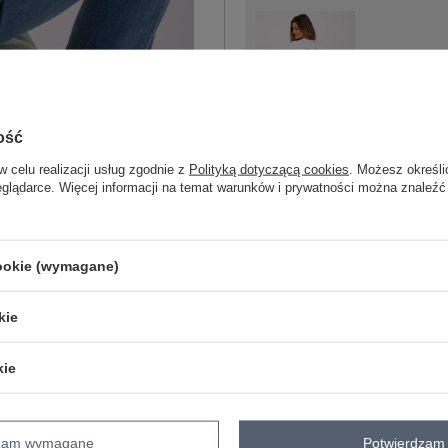
One size
ość
biały
w celu realizacji usług zgodnie z
Polityką dotyczącą cookies
. Możesz określi
eglądarce. Więcej informacji na temat warunków i prywatności można znaleźć
cookie (wymagane)
ZA
kie
Masz pytanie? Chętnie pomożem
kie
Zadzwoń
+48 601 547 740
skład materiału : 90% bawełna , 10% 
dzam wymagane
Potwierdzam 