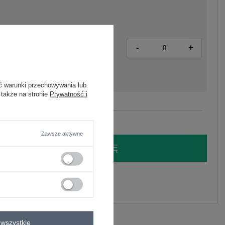
-
+
2016103417384
ć warunki przechowywania lub
 także na stronie
Prywatność i
Zobacz wszystkie kolory (+4)
Zawsze aktywne
LOGUJ SIĘ I ZOBACZ CENĘ
y.
Zadaj pytanie
elastan
wszystkie