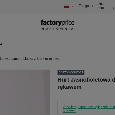
załóż
Zaloguj
/
konto
z
a
oletowa damska bluzka z krótkim rękawem
COTTON COMFORT
Hurt Jasnofioletowa 
rękawem
Oferujemy sprzedaż wyłącznie hu
hurtowni.