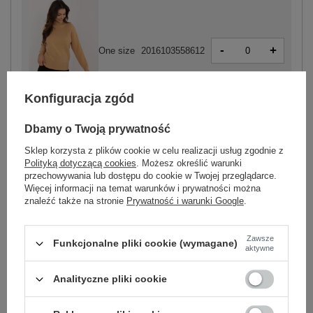
-
+
One size
2016103558612
Konfiguracja zgód
camelowy
Dbamy o Twoją prywatność
Sklep korzysta z plików cookie w celu realizacji usług zgodnie z
Polityką dotyczącą cookies
. Możesz określić warunki
przechowywania lub dostępu do cookie w Twojej przeglądarce.
-
+
One size
2016103558629
Więcej informacji na temat warunków i prywatności można
znaleźć także na stronie
Prywatność i warunki Google
.
jasny camelowy
Zawsze
Funkcjonalne pliki cookie (wymagane)
aktywne
Zobacz wszystkie kolory (+6)
Analityczne pliki cookie