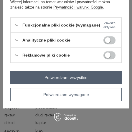
Zadzwoń
+48 601 547 740
Zadaj pytanie
Więcej informacji na temat warunków i prywatności można
znaleźć także na stronie
Prywatność i warunki Google
.
Hurt Jasnobeżowa prosta sukienka dresowa z
kapturem SUBLEVEL .
Zawsze
Funkcjonalne pliki cookie (wymagane)
skład materiału: 53% poliester, 47% bawełna
aktywne
sposób prania: pranie w pralce w 30°C
Analityczne pliki cookie
Kod produktu
D10044C30296A
Marka
SUBLEVEL
Reklamowe pliki cookie
typ produktu
sukienka dresowa
sukienka codzienna
fason
sukienka prosta
okazja
codzienne
do pracy
Potwierdzam wszystkie
wzór
gładki
dominujący
Potwierdzam wymagane
materiał
poliester
dominujący
długość
przed kolano
rękaw
długi rękaw
dekolt
kaptur
zapięcie
brak