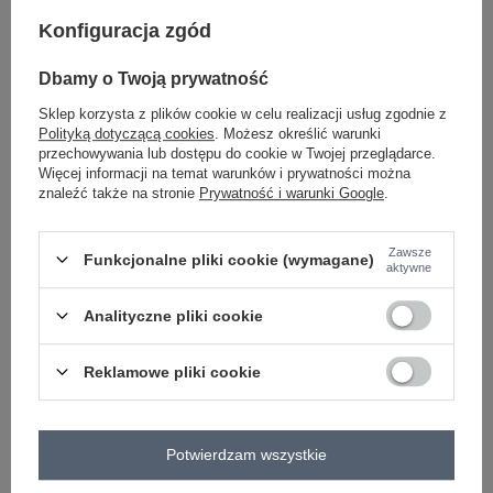
Konfiguracja zgód
-
+
One size
2016103470464
Dbamy o Twoją prywatność
Sklep korzysta z plików cookie w celu realizacji usług zgodnie z
Polityką dotyczącą cookies
. Możesz określić warunki
jasny szary
przechowywania lub dostępu do cookie w Twojej przeglądarce.
Więcej informacji na temat warunków i prywatności można
znaleźć także na stronie
Prywatność i warunki Google
.
Zawsze
Funkcjonalne pliki cookie (wymagane)
-
+
One size
2016103470426
aktywne
Analityczne pliki cookie
czerwony
Reklamowe pliki cookie
Zobacz wszystkie kolory (+9)
Potwierdzam wszystkie
ZALOGUJ SIĘ I ZOBACZ CENĘ