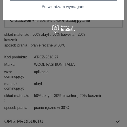
Potwierdzam wymagane
Masz pytanie? Chętnie pomożemy.
Zadzwoń
+48 601 547 740
Zadaj pytanie
skład materiału : 50% akryl , 30% bawełna , 20%
kaszmir
sposób prania : pranie ręczne w 30°C
Kod produktu
AT-CZ-2318.27
Marka
WOOL FASHION ITALIA
wzór
aplikacja
dominujący
materiał
akryl
dominujący
skład materiału
50% akryl
30% bawełna
20% kaszmir
sposób prania
pranie ręczne w 30°C
OPIS PRODUKTU