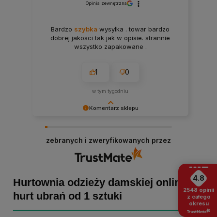
Opinia zewnętrzna
Bardzo
szybka
wysyłka . towar bardzo
dobrej jakosci tak jak w opisie. strannie
wszystko zapakowane .
1
0
w tym tygodniu
Komentarz sklepu
Paulina Grabarczyk dziękujemy za poświęcony
czas i dodaną opinię! Takie słowa dodają nam
zebranych i zweryfikowanych przez
skrzydeł, dlatego tym bardziej cieszymy się, że
zakup przebiegł pomyślnie. Obiecujemy
utrzymać dobrą passę - zapraszamy ponownie! :)
4.8
Hurtownia odzieży damskiej online -
2548
opinii
hurt ubrań od 1 sztuki
z całego
okresu