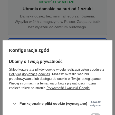
NOWOŚCI W MODZIE
Ubrania damskie na hurt od 1 sztuki
Damska odzież bez minimalnego zamówienia.
Wysyłka w 24h z magazynu w Polsce. Zaopatrz butik
bez wyjazdu do centrum hurtowego.
ONLINE
Konfiguracja zgód
Odzież damska hurtowo online
Internetowa hurtownia damska z plikiem XML/CSV.
Dbamy o Twoją prywatność
Integracja z WooCommerce, Shopify, BaseLinker.
Sklep korzysta z plików cookie w celu realizacji usług zgodnie z
Aktualizacja stanów co godzinę.
Polityką dotyczącą cookies
. Możesz określić warunki
przechowywania lub dostępu do cookie w Twojej przeglądarce.
Więcej informacji na temat warunków i prywatności można
znaleźć także na stronie
Prywatność i warunki Google
.
DROPSHIPPING
Damskie ubrania w dropshippingu
Zawsze
Funkcjonalne pliki cookie (wymagane)
Hurt odzieży damskiej z wysyłką na etykiecie Twojego
aktywne
sklepu w całej UE. Zero magazynu, zero
zamrożonego kapitału.