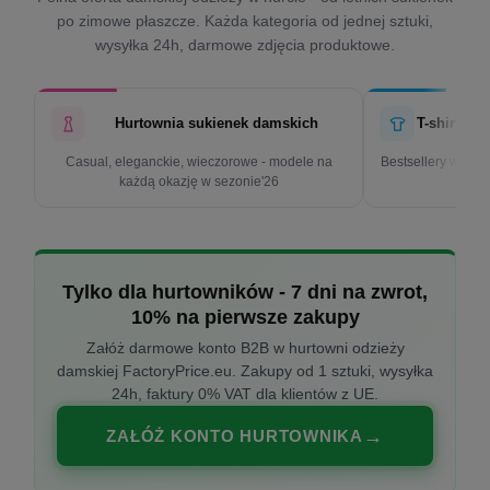
po zimowe płaszcze. Każda kategoria od jednej sztuki,
wysyłka 24h, darmowe zdjęcia produktowe.
Hurtownia sukienek damskich
T-shirty d
Casual, eleganckie, wieczorowe - modele na
Bestsellery w cen
każdą okazję w sezonie'26
k
Tylko dla hurtowników - 7 dni na zwrot,
10% na pierwsze zakupy
Załóż darmowe konto B2B w hurtowni odzieży
damskiej FactoryPrice.eu. Zakupy od 1 sztuki, wysyłka
24h, faktury 0% VAT dla klientów z UE.
ZAŁÓŻ KONTO HURTOWNIKA