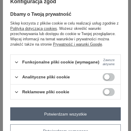
Konfiguracja zgód
styl
casual
okazja
codzienne
Dbamy o Twoją prywatność
wzór
gładki
dominujący
Sklep korzysta z plików cookie w celu realizacji usług zgodnie z
Polityką dotyczącą cookies
. Możesz określić warunki
materiał
bawełna
przechowywania lub dostępu do cookie w Twojej przeglądarce.
dominujący
Więcej informacji na temat warunków i prywatności można
długość
standardowa
znaleźć także na stronie
Prywatność i warunki Google
.
rękaw
długi rękaw
dekolt
półgolf
Zawsze
Funkcjonalne pliki cookie (wymagane)
aktywne
zapięcie
brak
cechy
materiał prążkowany
Analityczne pliki cookie
dodatkowe
skład materiału
90% bawełna
10% elastan
Reklamowe pliki cookie
sposób prania
pranie w pralce w 30°C
OPIS PRODUKTU
Potwierdzam wszystkie
OPINIE
Potwierdzam wymagane