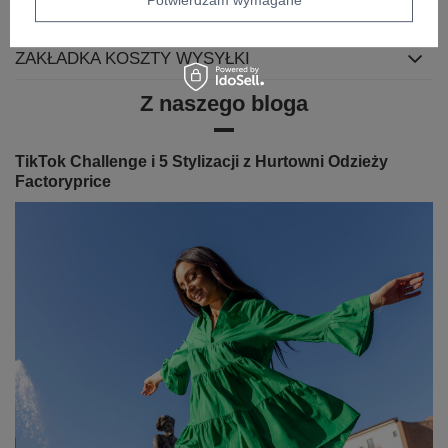
ZWROTY I WYMIANA
ZAKŁADKA KOSZTY WYSYŁKI
Z naszego bloga
TikTok Challenge i 5 Stylizacji z Hurtowni Odzieży
Factoryprice