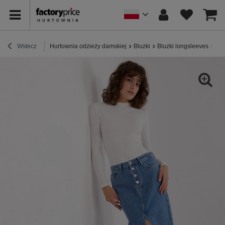
Wstecz
Hurtownia odzieży damskiej
Bluzki
Bluzki longsleeves
Hur