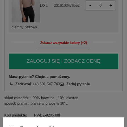
-
+
L/XL
2016103478552
ciemny beżowy
Zobacz wszystkie kolory (+2)
ZALOGUJ SIĘ I ZOBACZ CENĘ
Masz pytanie? Chętnie pomożemy.
Zadzwoń
+48 601 547 740
Zadaj pytanie
skład materiału : 90% bawełna , 10% elastan
sposób prania : pranie w pralce w 30°C
Kod produktu
RV-BZ-9205.08P
typ produktu
bluzka codzienna
bluzka dopasowana