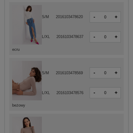
-
+
S/M
2016103478620
-
+
L/XL
2016103478637
ecru
-
+
S/M
2016103478569
-
+
L/XL
2016103478576
beżowy