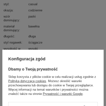
styl
casual
okazja
codzienne
wzór
paski
dominujący
materiał
bawełna
dominujący
długość
długa
styl nogawek
ściągacze
wysokość w
wysoki
pasie
Konfiguracja zgód
kieszenie
boczne
rękaw
długi rękaw
Dbamy o Twoją prywatność
dekolt
serek / dekolt V
Sklep korzysta z plików cookie w celu realizacji usług zgodnie z
cechy
naszywki
dodatkowe
Polityką dotyczącą cookies
. Możesz określić warunki
przechowywania lub dostępu do cookie w Twojej przeglądarce.
skład materiału
90% bawełna
10% elastan
Więcej informacji na temat warunków i prywatności można
znaleźć także na stronie
Prywatność i warunki Google
.
sposób prania
pranie w pralce w 30°C