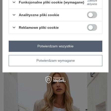
Zawsze
Funkcjonalne pliki cookie (wymagane)
OPIS PRODUKTU
aktywne
OPINIE
Analityczne pliki cookie
ZWROTY I WYMIANA
Reklamowe pliki cookie
ZAKŁADKA KOSZTY WYSYŁKI
Z naszego bloga
Potwierdzam wszystkie
Hity sezonu w stylu Reserved, które znajdziesz w
Potwierdzam wymagane
FactoryPrice