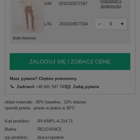
Powiadom o
S/M
2016103577187
dostępności
-
+
L/XL
2016103577194
biało-beżowy
ZALOGUJ SIĘ I ZOBACZ CENĘ
Masz pytanie? Chętnie pomożemy.
Zadzwoń
+48 601 547 740
Zadaj pytanie
skład materiału : 90% bawełna , 10% elastan
sposób prania : pranie w pralce w 30°C
Kod produktu
RV-KMPL-A-214.71
Marka
RELEVANCE
typ produktu
bluza+spodnie