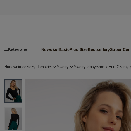
Kategorie
Nowości
Basic
Plus Size
Bestsellery
Super Cen
Hurtownia odzieży damskiej
Swetry
Swetry klasyczne
Hurt Czarny 