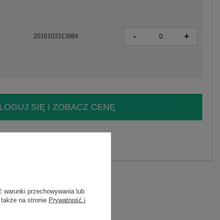
-
+
2016103313884
LOGUJ SIĘ I ZOBACZ CENĘ
y.
Zadaj pytanie
liester, 22% nylon
C
ć warunki przechowywania lub
 także na stronie
Prywatność i
8X