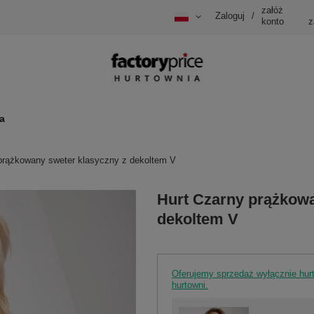
załóż
Zaloguj
/
konto
z
a
prążkowany sweter klasyczny z dekoltem V
Hurt Czarny prążkowa
dekoltem V
Oferujemy sprzedaż wyłącznie hu
hurtowni.