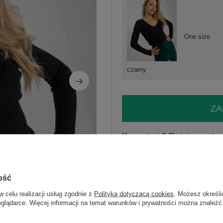
One size
czarny
ZA
Masz pytanie? Chętnie pomożem
Zadzwoń
+48 601 547 740
skład materiału : 52% wiskoza, 26% po
ość
sposób prania : pranie w pralce w 30°
w celu realizacji usług zgodnie z
Polityką dotyczącą cookies
. Możesz określi
eglądarce. Więcej informacji na temat warunków i prywatności można znaleźć
Kod produktu
NM-SW-C-3107-3.2
Marka
VINCEOTTO