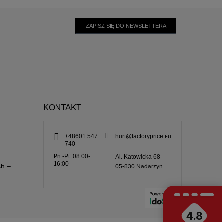
ZAPISZ SIĘ DO NEWSLETTERA
KONTAKT
+48601 547
hurt@factoryprice.eu
740
Pn.-Pt. 08:00-
Al. Katowicka 68
16:00
ch –
05-830
Nadarzyn
4.8