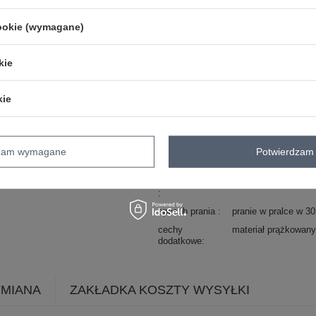
styl
casual
cookie (wymagane)
okazja
codzienne
do pracy
wzór
gładki
dominujący
kie
materiał
wiskoza
dominujący
kie
długość
standardowa
rękaw
długi rękaw
dekolt
serek / dekolt V
dzam wymagane
Potwierdzam 
zapięcie
brak
skład materiału
52% wiskoza
26% p
sposób prania
pranie w pralce w 3
cechy
materiał prążkowany
dodatkowe
YMIANA
ZAKŁADKA KOSZTY WYSYŁKI