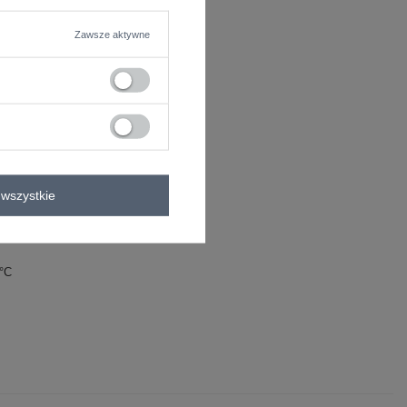
Zawsze aktywne
wszystkie
oliester
22% nylon
0°C