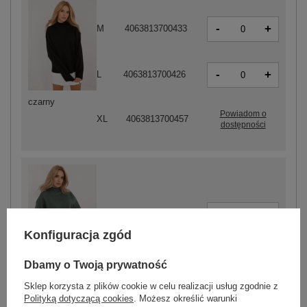
-
+
M
4063813700433
-
+
L
4063813700426
czarny
Powiadom o
XL
4063813700457
dostępności
-
+
S
4063813700396
Konfiguracja zgód
Dbamy o Twoją prywatność
ciemny zielony
Sklep korzysta z plików cookie w celu realizacji usług zgodnie z
Polityką dotyczącą cookies
. Możesz określić warunki