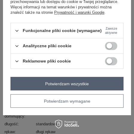
przechowywania lub dostępu do cookie w Twojej przeglądarce.
ZALOGUJ SIĘ I ZOBACZ CENĘ
Więcej informacji na temat warunków i prywatności można
znaleźć także na stronie
Prywatność i warunki Google
.
Masz pytanie? Chętnie pomożemy.
Zawsze
Zadzwoń
+48 601 547 740
Zadaj pytanie
Funkcjonalne pliki cookie (wymagane)
aktywne
skład materiału : 52% wiskoza, 28% poliester, 20%
Analityczne pliki cookie
poliamid
sposób prania : pranie w pralce w 30°C
Reklamowe pliki cookie
Kod produktu
D93111AD90910A3
Marka
SUBLEVEL
typ produktu
golf
Potwierdzam wszystkie
styl
casual
wzór
gładki
Potwierdzam wymagane
dominujący
materiał
wiskoza
dominujący
długość
standardowa
rękaw
długi rękaw