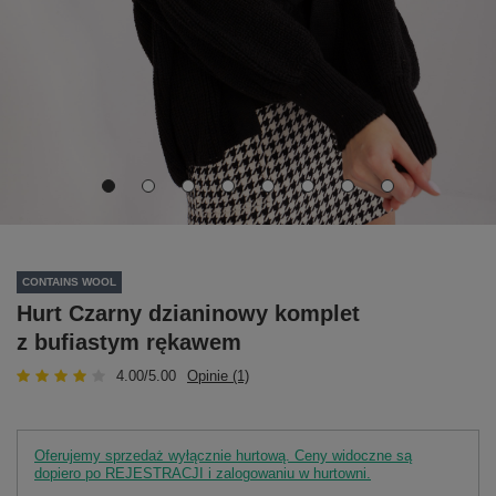
CONTAINS WOOL
Hurt Czarny dzianinowy komplet
z bufiastym rękawem
4.00/5.00
Opinie (1)
Oferujemy sprzedaż wyłącznie hurtową. Ceny widoczne są
dopiero po REJESTRACJI i zalogowaniu w hurtowni.