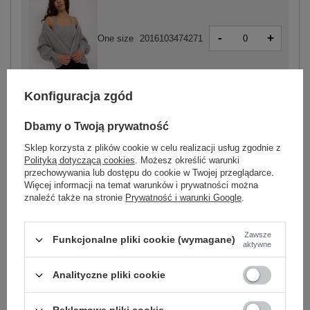
-
+
One size
2016103474271
szary
Konfiguracja zgód
Dbamy o Twoją prywatność
Sklep korzysta z plików cookie w celu realizacji usług zgodnie z
Polityką dotyczącą cookies
. Możesz określić warunki
-
przechowywania lub dostępu do cookie w Twojej przeglądarce.
+
One size
2016103474295
Więcej informacji na temat warunków i prywatności można
znaleźć także na stronie
Prywatność i warunki Google
.
ciemny
pomarańczowy
Zawsze
Funkcjonalne pliki cookie (wymagane)
aktywne
Zobacz wszystkie kolory (+3)
Analityczne pliki cookie