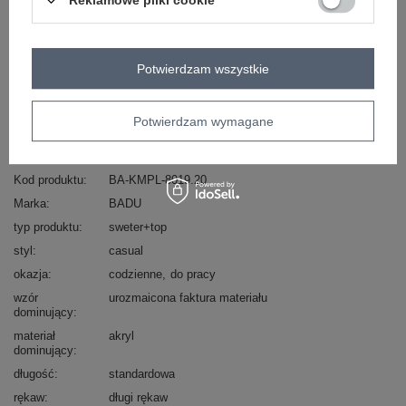
Reklamowe pliki cookie
ZALOGUJ SIĘ I ZOBACZ CENĘ
Masz pytanie? Chętnie pomożemy.
Potwierdzam wszystkie
Zadzwoń
+48 601 547 740
Zadaj pytanie
Potwierdzam wymagane
skład materiału : 70% akryl , 30% wełna
sposób prania : pranie w pralce w 30°C
Kod produktu
BA-KMPL-8019.20
Marka
BADU
typ produktu
sweter+top
styl
casual
okazja
codzienne
do pracy
wzór
urozmaicona faktura materiału
dominujący
materiał
akryl
dominujący
długość
standardowa
rękaw
długi rękaw