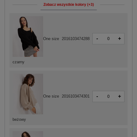
Zobacz wszystkie kolory (+3)
-
+
One size
2016103474288
czarny
-
+
One size
2016103474301
beżowy