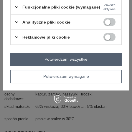
styl
casual
Zawsze
Funkcjonalne pliki cookie (wymagane)
aktywne
okazja
codzienne
wzór
gładki
Analityczne pliki cookie
dominujący
materiał
wiskoza
dominujący
Reklamowe pliki cookie
długość
długa
styl nogawek
proste
wysokość w
wysoki
Potwierdzam wszystkie
pasie
kieszenie
boczne
Potwierdzam wymagane
rękaw
długi rękaw
dekolt
kaptur
cechy
kaptur
zamek
naszywki
troczki
dodatkowe
skład materiału
65% wiskoza
30% bawełna
5% elastan
sposób prania
pranie w pralce w 30°C