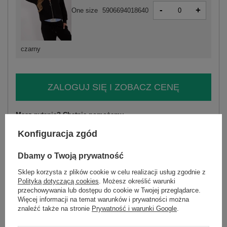
-
+
One size
5906694018640
czarny
ZALOGUJ SIĘ I ZOBACZ CENĘ
Masz pytanie? Chętnie pomożemy.
Zadzwoń
+48 601 547 740
Zadaj pytanie
Konfiguracja zgód
skład materiału : 65% wiskoza, 30% bawełna , 5%
Dbamy o Twoją prywatność
elastan
Sklep korzysta z plików cookie w celu realizacji usług zgodnie z
sposób prania : pranie w pralce w 30°C
Polityką dotyczącą cookies
. Możesz określić warunki
przechowywania lub dostępu do cookie w Twojej przeglądarce.
Kod produktu
MI-KMPL-K6112.68
Więcej informacji na temat warunków i prywatności można
Marka
ITALY MODA
znaleźć także na stronie
Prywatność i warunki Google
.
typ produktu
bluza+spodnie