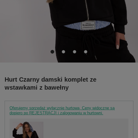
Hurt Czarny damski komplet ze
wstawkami z bawełny
Oferujemy sprzedaż wyłącznie hurtową. Ceny widoczne są
dopiero po REJESTRACJI i zalogowaniu w hurtowni.