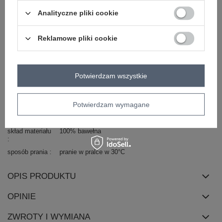
Marka
MINT
Analityczne pliki cookie
styl
casual
wzór
aplikacja
dominujący
Reklamowe pliki cookie
materiał
bawełna
dominujący
długość
standardowa
Potwierdzam wszystkie
rękaw
krótki rękaw
dekolt
okrągły
Potwierdzam wymagane
cechy
print (nadruk)
dżety
cyrkonie
dodatkowe
skład materiału
100% bawełna
sposób prania
pranie w pralce w 30°C
OPIS PRODUKTU
OPINIE
ZWROTY I WYMIANA