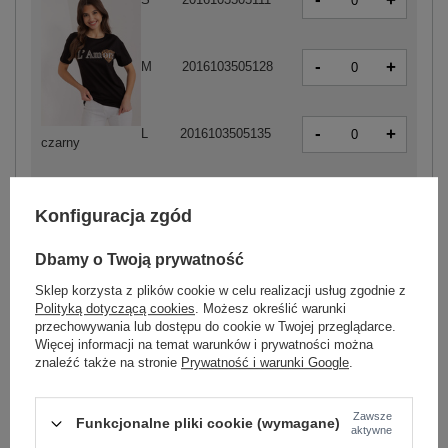
+
-
+
M
2016103505128
-
+
L
2016103505135
czarny
Konfiguracja zgód
ZALOGUJ SIĘ I ZOBACZ CENĘ
Dbamy o Twoją prywatność
Sklep korzysta z plików cookie w celu realizacji usług zgodnie z
Masz pytanie? Chętnie pomożemy.
Polityką dotyczącą cookies
. Możesz określić warunki
Zadzwoń
+48 601 547 740
Zadaj pytanie
przechowywania lub dostępu do cookie w Twojej przeglądarce.
Więcej informacji na temat warunków i prywatności można
znaleźć także na stronie
Prywatność i warunki Google
.
skład materiału : 100% bawełna
sposób prania : pranie w pralce w 30°C
Zawsze
Funkcjonalne pliki cookie (wymagane)
Kod produktu
PM-TS-4535.84
aktywne