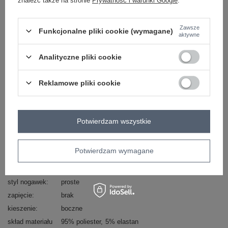
znaleźć także na stronie
Prywatność i warunki Google
.
skład materiału : 95% poliester, 5% elastan
Zawsze
sposób prania : pranie w pralce w 30°C
Funkcjonalne pliki cookie (wymagane)
aktywne
Kod produktu
DHJ-SP-13926-7.52P
Analityczne pliki cookie
Marka
ITALY MODA
typ produktu
spodnie materiałowe
cygaretki
Reklamowe pliki cookie
styl
elegancki
okazja
do pracy
wizytowe
na imprezę
wzór
motyw zwierzęcy
Potwierdzam wszystkie
dominujący
materiał
poliester
dominujący
Potwierdzam wymagane
wysokość w
wysoki
pasie
styl nogawek
proste
zapięcie
brak
kieszenie
boczne
skład materiału
95% poliester
5% elastan