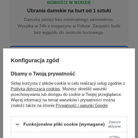
NOWOŚCI W MODZIE
Ubrania damskie na hurt od 1 sztuki
Damska odzież bez minimalnego zamówienia.
Wysyłka w 24h z magazynu w Polsce. Zaopatrz butik
bez wyjazdu do centrum hurtowego.
ONLINE
Konfiguracja zgód
Odzież damska hurtowo online
Internetowa hurtownia damska z plikiem XML/CSV.
Dbamy o Twoją prywatność
Integracja z WooCommerce, Shopify, BaseLinker.
Sklep korzysta z plików cookie w celu realizacji usług zgodnie z
Aktualizacja stanów co godzinę.
Polityką dotyczącą cookies
. Możesz określić warunki
przechowywania lub dostępu do cookie w Twojej przeglądarce.
Więcej informacji na temat warunków i prywatności można
znaleźć także na stronie
Prywatność i warunki Google
.
DROPSHIPPING
Damskie ubrania w dropshippingu
Zawsze
Funkcjonalne pliki cookie (wymagane)
Hurt odzieży damskiej z wysyłką na etykiecie Twojego
aktywne
sklepu w całej UE. Zero magazynu, zero
zamrożonego kapitału.