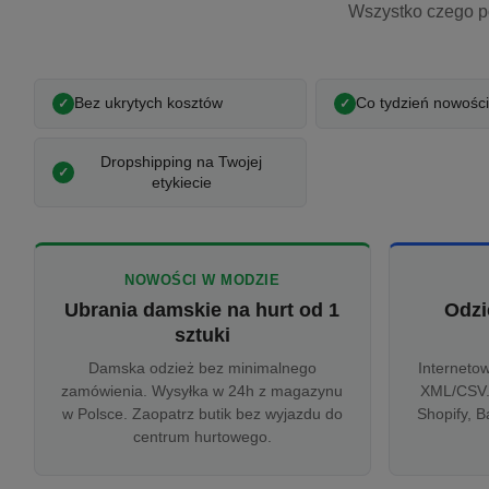
Wszystko czego p
Bez ukrytych kosztów
Co tydzień nowości
Dropshipping na Twojej
etykiecie
NOWOŚCI W MODZIE
Ubrania damskie na hurt od 1
Odzi
sztuki
Damska odzież bez minimalnego
Interneto
zamówienia. Wysyłka w 24h z magazynu
XML/CSV.
w Polsce. Zaopatrz butik bez wyjazdu do
Shopify, B
centrum hurtowego.