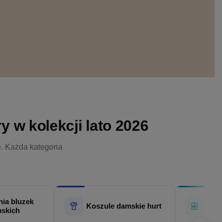
 w kolekcji lato 2026
e. Każda kategoria
ia bluzek
Hur
Koszule damskie hurt
skich