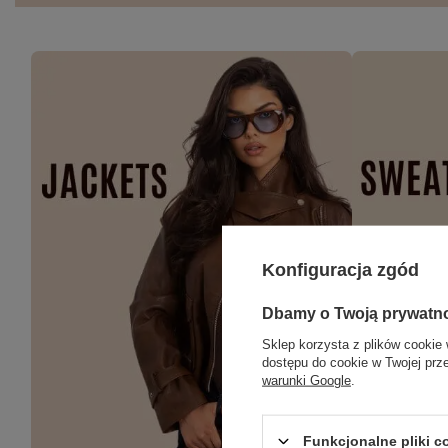
Konfiguracja zgód
Dbamy o Twoją prywatn
Sklep korzysta z plików cookie 
dostępu do cookie w Twojej prz
warunki Google
.
Funkcjonalne pliki 