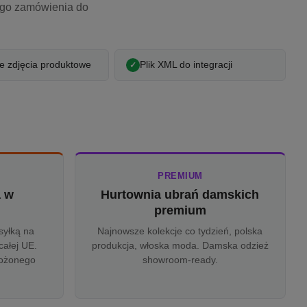
ego zamówienia do
 zdjęcia produktowe
Plik XML do integracji
PREMIUM
a w
Hurtownia ubrań damskich
u
premium
syłką na
Najnowsze kolekcje co tydzień, polska
całej UE.
produkcja, włoska moda. Damska odzież
rożonego
showroom-ready.