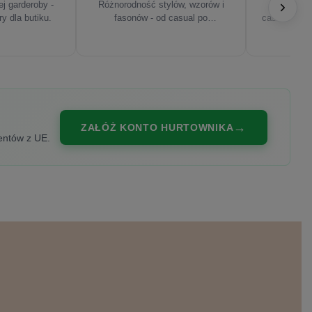
j garderoby -
Różnorodność stylów, wzorów i
Najnowsze
ry dla butiku.
fasonów - od casual po
casualowe, s
eleganckie.
ZAŁÓŻ KONTO HURTOWNIKA
entów z UE.