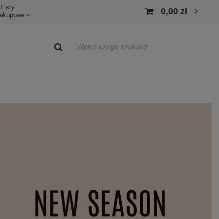
Listy
0,00 zł
akupowe