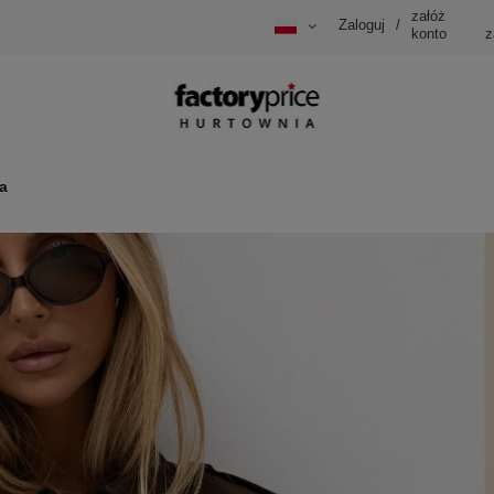
załóż
Zaloguj
/
konto
z
a