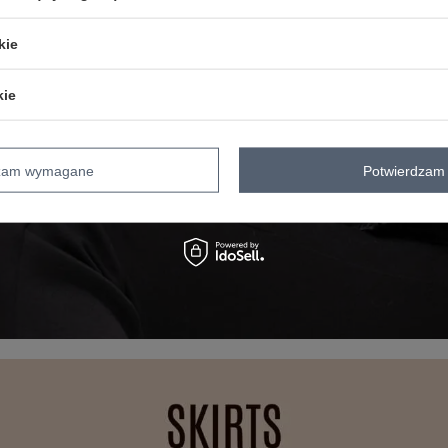
kie
kie
dzam wymagane
Potwierdzam 