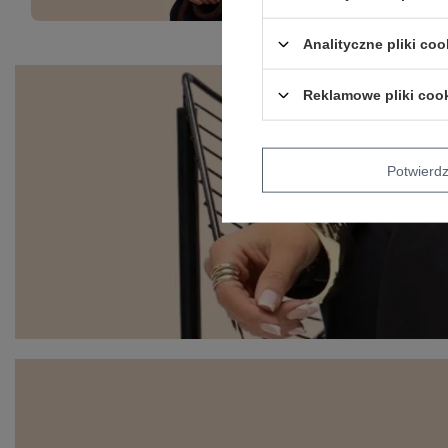
Analityczne pliki coo
Reklamowe pliki coo
Potwier