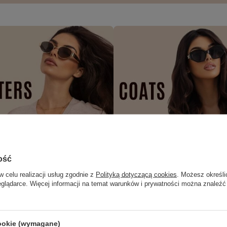
ość
w celu realizacji usług zgodnie z
Polityką dotyczącą cookies
. Możesz określi
eglądarce. Więcej informacji na temat warunków i prywatności można znaleźć
cookie (wymagane)