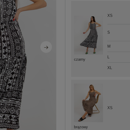
XS
S
M
L
czarny
XL
XS
brązowy