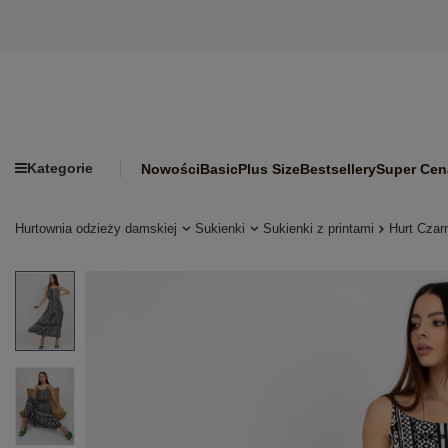
Kategorie
Nowości
Basic
Plus Size
Bestsellery
Super Cen
Hurtownia odzieży damskiej
Sukienki
Sukienki z printami
Hurt Czar