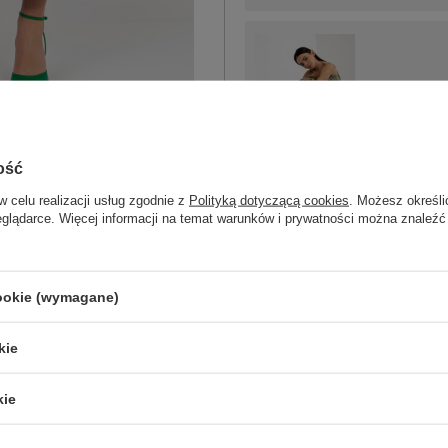
XS
ość
khaki
w celu realizacji usług zgodnie z
Polityką dotyczącą cookies
. Możesz określi
eglądarce. Więcej informacji na temat warunków i prywatności można znaleźć
ZA
cookie (wymagane)
Masz pytanie? Chętnie pomożem
Zadzwoń
+48 601 547 740
kie
skład materiału : 100% wiskoza
kie
sposób prania : pranie w pralce w 30°