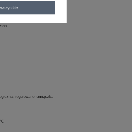
wszystkie
kienka boho
sukienka codzienna
wana
ogiczna
regulowane ramiączka
0°C