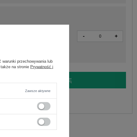
-
+
4063813483282
ć warunki przechowywania lub
 także na stronie
Prywatność i
LOGUJ SIĘ I ZOBACZ CENĘ
Zawsze aktywne
y.
Zadaj pytanie
C