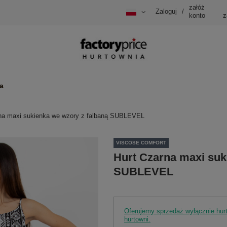
załóż
Zaloguj
/
konto
z
a
na maxi sukienka we wzory z falbaną SUBLEVEL
VISCOSE COMFORT
Hurt Czarna maxi suk
SUBLEVEL
Oferujemy sprzedaż wyłącznie hu
hurtowni.