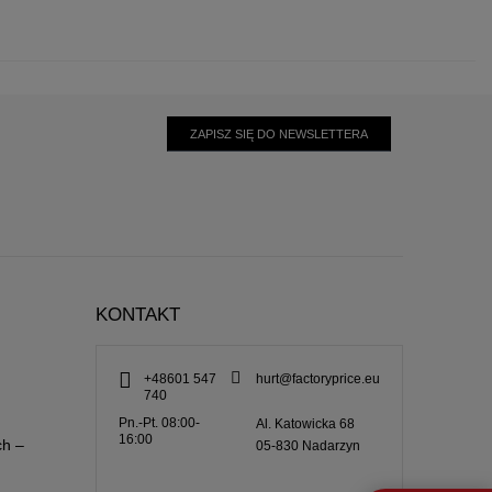
ZAPISZ SIĘ DO NEWSLETTERA
KONTAKT
+48601 547
hurt@factoryprice.eu
740
Pn.-Pt. 08:00-
Al. Katowicka 68
16:00
ch –
05-830
Nadarzyn