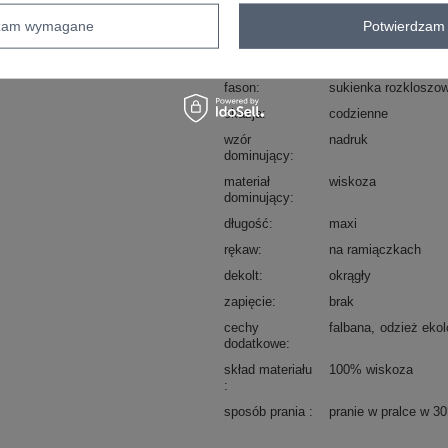
Kod produktu
D73771R30313B
dzam wymagane
Potwierdzam 
Marka
SUBLEVEL
typ produktu
sukienka letnia
su
fason
sukienka rozkloszo
okazja
codzienne
wzór
nadruk
dominujący
materiał
wiskoza
dominujący
długość
maxi
rękaw
na ramiączkach
dekolt
okrągły
zapięcie
brak
cechy
falbana
odzież ekol
dodatkowe
skład materiału
100% wiskoza
sposób prania
pranie w pralce w 3