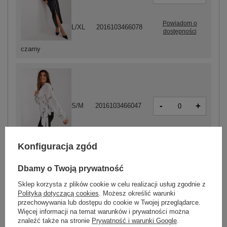
Powiadom o
L/XL
2016103466078
dostępności
czarny
-
+
S/M
2016103466047
biały
Konfiguracja zgód
Dbamy o Twoją prywatność
ZALOGUJ SIĘ I ZOBACZ CENĘ
Sklep korzysta z plików cookie w celu realizacji usług zgodnie z
Polityką dotyczącą cookies
. Możesz określić warunki
przechowywania lub dostępu do cookie w Twojej przeglądarce.
Masz pytanie? Chętnie pomożemy.
Więcej informacji na temat warunków i prywatności można
znaleźć także na stronie
Prywatność i warunki Google
.
Zadzwoń
+48 601 547 740
Zadaj pytanie