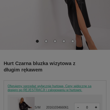
Hurt Czarna bluzka wizytowa z
długim rękawem
Oferujemy sprzedaż wyłącznie hurtową. Ceny widoczne są
dopiero po REJESTRACJI i zalogowaniu w hurtowni.
-
+
S/M
2016103466061