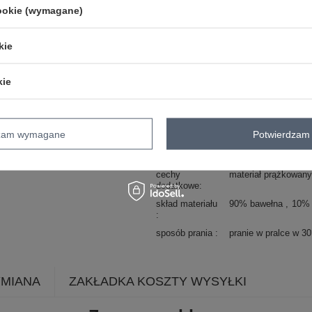
styl
casual
cookie (wymagane)
okazja
codzienne
do pracy
wzór
gładki
kie
dominujący
materiał
bawełna
kie
dominujący
długość
standardowa
rękaw
długi rękaw
dzam wymagane
Potwierdzam 
dekolt
okrągły
zapięcie
brak
cechy
materiał prążkowany
dodatkowe
skład materiału
90% bawełna
10% 
sposób prania
pranie w pralce w 3
YMIANA
ZAKŁADKA KOSZTY WYSYŁKI