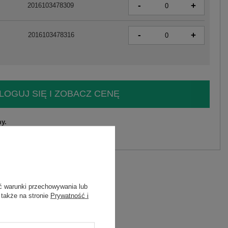
-
+
2016103478309
-
+
2016103478316
LOGUJ SIĘ I ZOBACZ CENĘ
y.
Zadaj pytanie
lastan
ć warunki przechowywania lub
 także na stronie
Prywatność i
D
luzka dopasowana