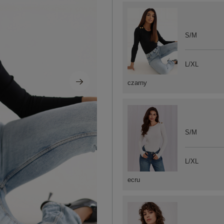
S/M
L/XL
czarny
S/M
L/XL
ecru