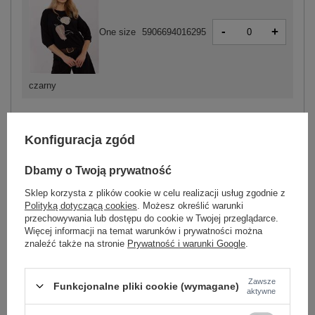
-
+
One size
5906694016295
czarny
ZALOGUJ SIĘ I ZOBACZ CENĘ
Konfiguracja zgód
Dbamy o Twoją prywatność
Masz pytanie? Chętnie pomożemy.
Sklep korzysta z plików cookie w celu realizacji usług zgodnie z
Zadzwoń
+48 601 547 740
Zadaj pytanie
Polityką dotyczącą cookies
. Możesz określić warunki
przechowywania lub dostępu do cookie w Twojej przeglądarce.
skład materiału : 90% bawełna , 10% elastan
Więcej informacji na temat warunków i prywatności można
sposób prania : pranie w pralce w 30°C
znaleźć także na stronie
Prywatność i warunki Google
.
Kod produktu
RV-BZ-A264.21
Zawsze
Funkcjonalne pliki cookie (wymagane)
Marka
RELEVANCE
aktywne
typ produktu
bluzka codzienna