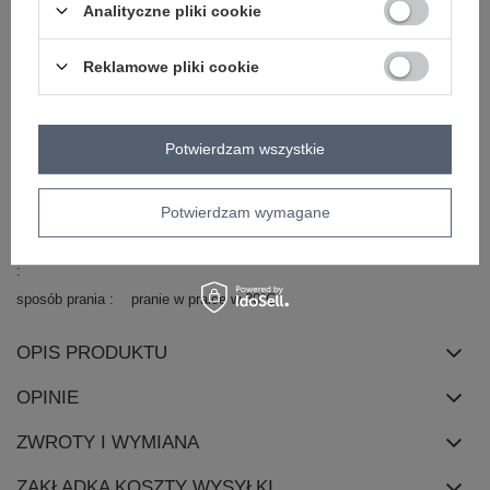
Analityczne pliki cookie
styl
casual
okazja
codzienne
do pracy
Reklamowe pliki cookie
wzór
nadruk
haft
aplikacja
dominujący
materiał
bawełna
dominujący
Potwierdzam wszystkie
długość
standardowa
rękaw
rękaw 3/4
Potwierdzam wymagane
zapięcie
brak
skład materiału
90% bawełna
10% elastan
sposób prania
pranie w pralce w 30°C
OPIS PRODUKTU
OPINIE
ZWROTY I WYMIANA
ZAKŁADKA KOSZTY WYSYŁKI