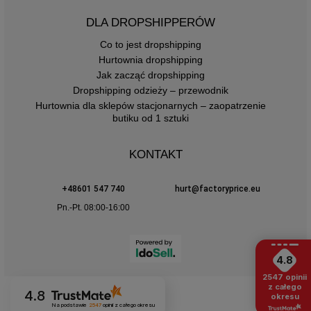
DLA DROPSHIPPERÓW
Co to jest dropshipping
Hurtownia dropshipping
Jak zacząć dropshipping
Dropshipping odzieży – przewodnik
Hurtownia dla sklepów stacjonarnych – zaopatrzenie
butiku od 1 sztuki
KONTAKT
+48601 547 740
hurt@factoryprice.eu
Pn.-Pt. 08:00-16:00
4.8
2547
opinii
z całego
4.8
okresu
Na podstawie
2547
opinii
z całego okresu