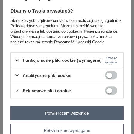
Dbamy o Twoją prywatność
Sklep korzysta z plików cookie w celu realizacji usług zgodnie z
granatowy
Polityką dotyczącą cookies
. Możesz określić warunki
przechowywania lub dostępu do cookie w Twojej przeglądarce.
Więcej informacji na temat warunków i prywatności można
Zobacz wszystkie kolory (+1)
znaleźć także na stronie
Prywatność i warunki Google
.
ZALOGUJ SIĘ I ZOBACZ CENĘ
Zawsze
Funkcjonalne pliki cookie (wymagane)
aktywne
Masz pytanie? Chętnie pomożemy.
Analityczne pliki cookie
Zadzwoń
+48 601 547 740
Zadaj pytanie
Reklamowe pliki cookie
skład materiału : 70% bawełna, 30% poliester
sposób prania : pranie w pralce w 30°C
Potwierdzam wszystkie
Kod produktu
FA-BL-8808.95
Marka
FANCY
wzór
gładki
Potwierdzam wymagane