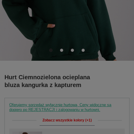
Hurt Ciemnozielona ocieplana
bluza kangurka z kapturem
Oferujemy sprzedaż wyłącznie hurtową. Ceny widoczne są
dopiero po REJESTRACJI i zalogowaniu w hurtowni.
Zobacz wszystkie kolory (+1)