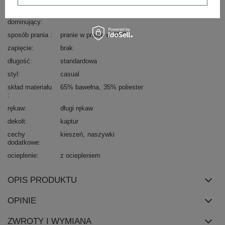
dominujący
materiał
bawełna
dominujący
sposób prania
pranie w pralce w 30°C
zapięcie
brak
długość
standardowa
styl
casual
skład materiału
65% bawełna
35% poliester
rękaw
długi rękaw
dekolt
kaptur
cechy
kieszeń
naszywki
dodatkowe
ocieplenie
z ociepleniem
OPIS PRODUKTU
OPINIE
ZWROTY I WYMIANA