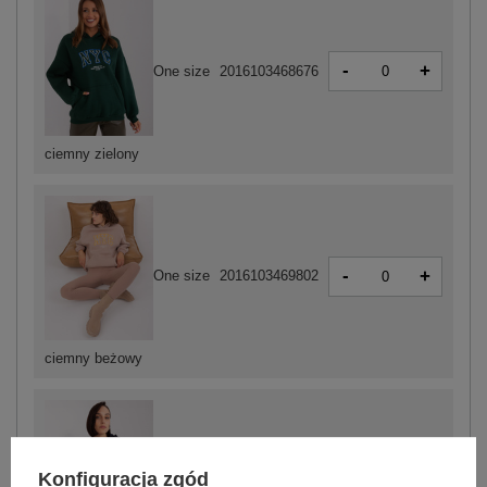
-
+
One size
2016103468676
ciemny zielony
-
+
One size
2016103469802
ciemny beżowy
Konfiguracja zgód
-
+
One size
2016103468690