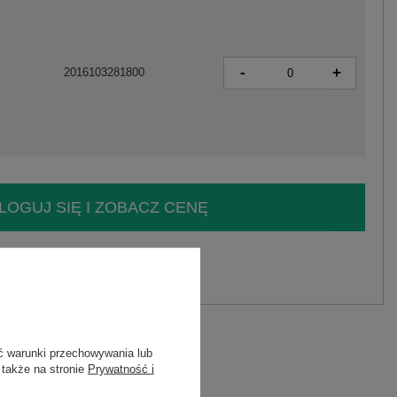
-
+
2016103281800
LOGUJ SIĘ I ZOBACZ CENĘ
y.
Zadaj pytanie
gan bez zapięcia RUE PARIS .
ć warunki przechowywania lub
 także na stronie
Prywatność i