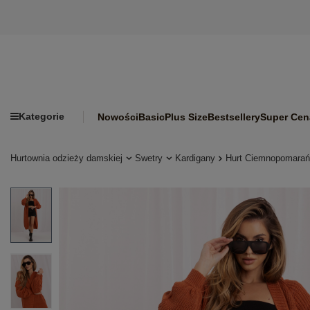
Kategorie
Nowości
Basic
Plus Size
Bestsellery
Super Cen
Hurtownia odzieży damskiej
Swetry
Kardigany
Hurt Ciemnopomarań