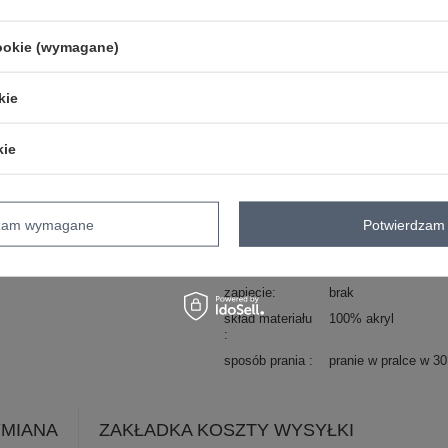
Kod produktu
LO-SW-LK-3001.82
Marka
RUE PARIS
cookie (wymagane)
typ produktu
narzutka
styl
casual
kie
okazja
codzienne
do pracy
wzór
gładki
dominujący
kie
materiał
akryl
dominujący
długość
długa
dzam wymagane
Potwierdzam 
rękaw
długi rękaw
dekolt
inny
zapięcie
brak
skład materiału
100% akryl
sposób prania
pranie w pralce w 3
YMIANA
ZAKŁADKA KOSZTY WYSYŁKI