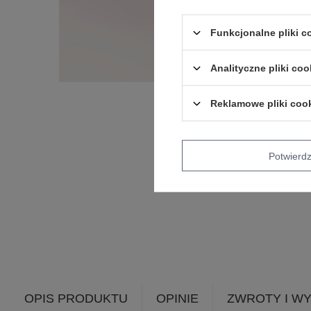
Funkcjonalne pliki 
Analityczne pliki coo
Reklamowe pliki coo
Potwier
OPIS PRODUKTU
OPINIE
ZWROTY I W