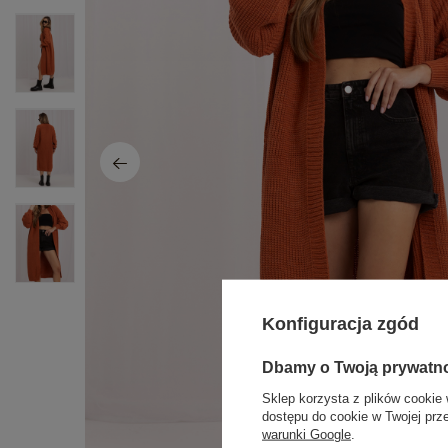
Konfiguracja zgód
Dbamy o Twoją prywatn
Sklep korzysta z plików cookie 
dostępu do cookie w Twojej prz
warunki Google
.