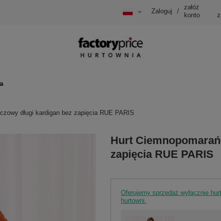
załóż
Zaloguj
/
konto
z
a
czowy długi kardigan bez zapięcia RUE PARIS
Hurt Ciemnopomarańc
zapięcia RUE PARIS
Oferujemy sprzedaż wyłącznie hu
hurtowni.