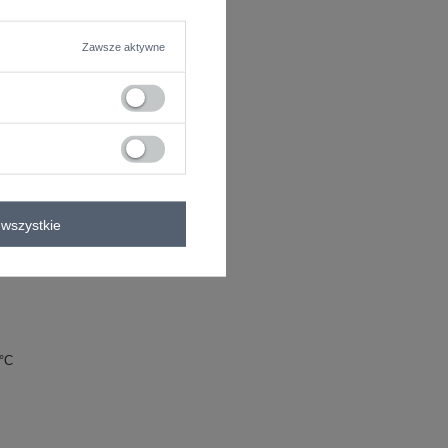
P
Zawsze aktywne
wszystkie
0°C