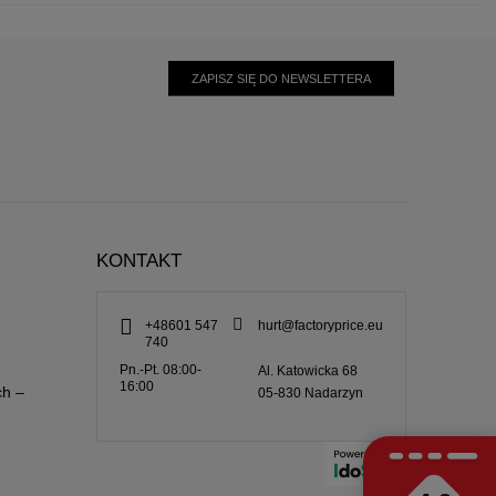
ZAPISZ SIĘ DO NEWSLETTERA
KONTAKT
+48601 547
hurt@factoryprice.eu
740
Pn.-Pt. 08:00-
Al. Katowicka 68
16:00
ch –
05-830
Nadarzyn