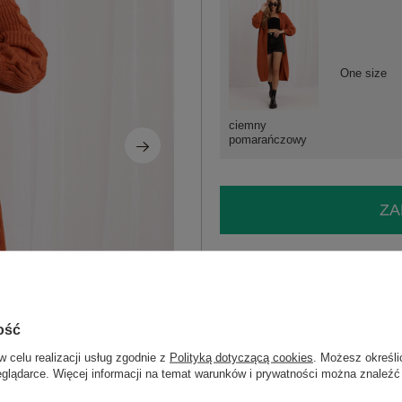
One size
ciemny
pomarańczowy
ZA
Masz pytanie? Chętnie pomożem
Zadzwoń
+48 601 547 740
ość
Hurt Ciemnopomarańczowy długi kardi
skład materiału: 100% akryl
w celu realizacji usług zgodnie z
Polityką dotyczącą cookies
. Możesz określi
sposób prania: pranie w pralce w 30°C
eglądarce. Więcej informacji na temat warunków i prywatności można znaleźć