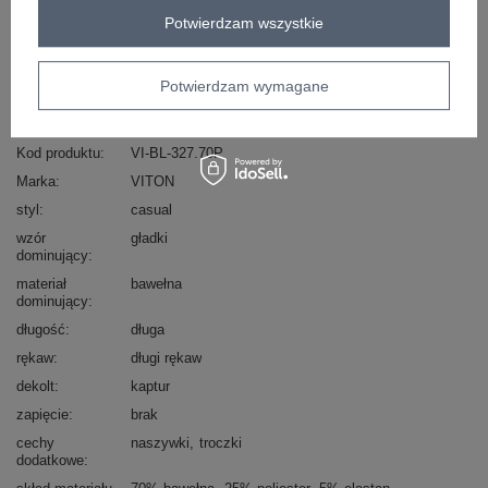
Zadzwoń
+48 601 547 740
Zadaj pytanie
Potwierdzam wszystkie
skład materiału : 70% bawełna, 25% poliester, 5%
Potwierdzam wymagane
elastan
sposób prania : pranie ręczne
Kod produktu
VI-BL-327.70P
Marka
VITON
styl
casual
wzór
gładki
dominujący
materiał
bawełna
dominujący
długość
długa
rękaw
długi rękaw
dekolt
kaptur
zapięcie
brak
cechy
naszywki
troczki
dodatkowe