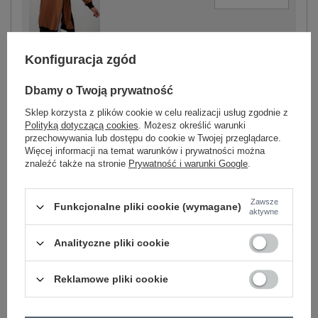
jasny brązowy
Konfiguracja zgód
Dbamy o Twoją prywatność
Sklep korzysta z plików cookie w celu realizacji usług zgodnie z
Polityką dotyczącą cookies
. Możesz określić warunki
-
+
One size
2016103301539
przechowywania lub dostępu do cookie w Twojej przeglądarce.
Więcej informacji na temat warunków i prywatności można
znaleźć także na stronie
Prywatność i warunki Google
.
ecru
Zawsze
Funkcjonalne pliki cookie (wymagane)
aktywne
Zobacz wszystkie kolory (+2)
Analityczne pliki cookie
ZALOGUJ SIĘ I ZOBACZ CENĘ
Reklamowe pliki cookie
Masz pytanie? Chętnie pomożemy.