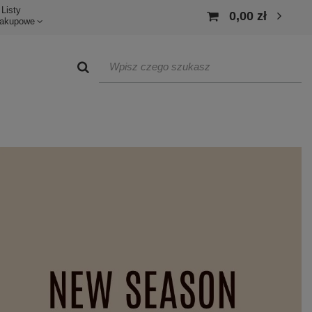
Listy
0,00 zł
akupowe