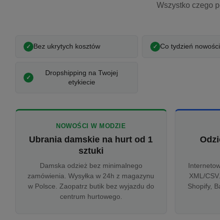
Wszystko czego p
Bez ukrytych kosztów
Co tydzień nowości
Dropshipping na Twojej
etykiecie
NOWOŚCI W MODZIE
Ubrania damskie na hurt od 1
Odzi
sztuki
Damska odzież bez minimalnego
Interneto
zamówienia. Wysyłka w 24h z magazynu
XML/CSV.
w Polsce. Zaopatrz butik bez wyjazdu do
Shopify, B
centrum hurtowego.