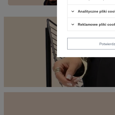
Analityczne pliki coo
Reklamowe pliki coo
Potwier