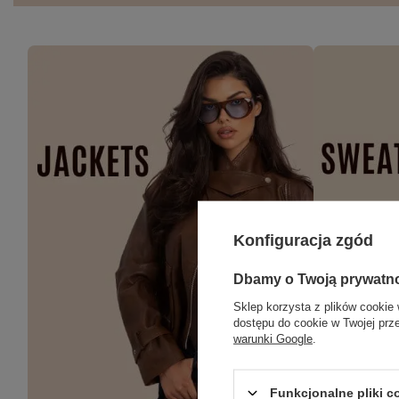
Konfiguracja zgód
Dbamy o Twoją prywatn
Sklep korzysta z plików cookie 
dostępu do cookie w Twojej prz
warunki Google
.
Funkcjonalne pliki 