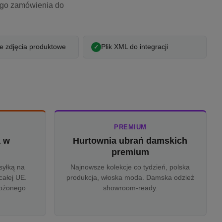
ego zamówienia do
 zdjęcia produktowe
Plik XML do integracji
PREMIUM
a w
Hurtownia ubrań damskich
u
premium
syłką na
Najnowsze kolekcje co tydzień, polska
całej UE.
produkcja, włoska moda. Damska odzież
rożonego
showroom-ready.