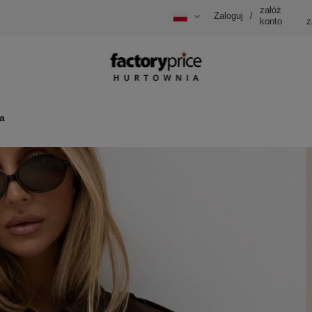
załóż
Zaloguj
/
konto
z
a