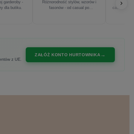
j garderoby -
Różnorodność stylów, wzorów i
Najnowsze
ry dla butiku.
fasonów - od casual po
casualowe, s
eleganckie.
ZAŁÓŻ KONTO HURTOWNIKA
entów z UE.