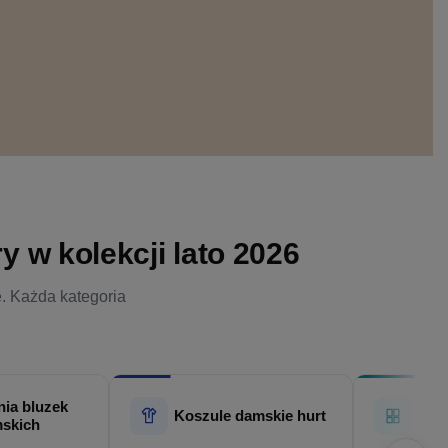
 w kolekcji lato 2026
e. Każda kategoria
ia bluzek
Hur
Koszule damskie hurt
skich