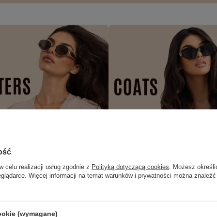
ość
w celu realizacji usług zgodnie z
Polityką dotyczącą cookies
. Możesz określi
eglądarce. Więcej informacji na temat warunków i prywatności można znaleźć
cookie (wymagane)