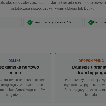
otrzebujesz, żeby zarabiać na
damskiej odzieży
– od pierwsz
ostatecznej sprzedaży w Twoim sklepie lub butiku.
Stany magazynowe co 1h
Darmowe
ONLINE
DROPSHIPPING
eż damska hurtowo
Damskie ubrani
online
dropshipping
wa hurtownia damska z plikiem
Hurt odzieży damskiej z wy
 Integracja z WooCommerce,
etykiecie Twojego sklepu w 
aseLinker. Aktualizacja stanów
Zero magazynu, zero zam
co godzinę.
kapitału.