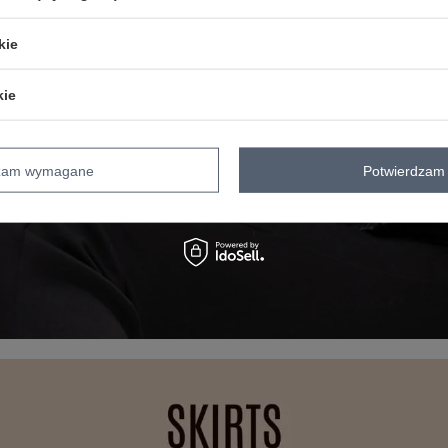
kie
kie
dzam wymagane
Potwierdzam 