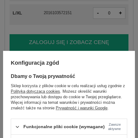
-
+
L/XL
2016103572151
ZALOGUJ SIĘ I ZOBACZ CENĘ
Masz pytanie? Chętnie pomożemy.
Konfiguracja zgód
Zadzwoń
+48 601 547 740
Zadaj pytanie
Dbamy o Twoją prywatność
skład materiału : 50% wiskoza, 50% poliester
Sklep korzysta z plików cookie w celu realizacji usług zgodnie z
sposób prania : pranie w pralce w 30°C
Polityką dotyczącą cookies
. Możesz określić warunki
przechowywania lub dostępu do cookie w Twojej przeglądarce.
Kod produktu
LK-SK-509790.25
Więcej informacji na temat warunków i prywatności można
znaleźć także na stronie
Prywatność i warunki Google
.
Marka
LAKERTA
typ produktu
sukienka koszulowa
Zawsze
fason
sukienka asymetryczna
Funkcjonalne pliki cookie (wymagane)
aktywne
okazja
codzienne
do pracy